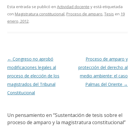
e
itt
m
Esta entrada se publicó en
Actividad docente
y está etiquetada
con
Magistratura constitucional
,
Proceso de amparo
,
Tesis
en
19
b
er
p
enero, 2012
.
o
ar
o
ti
k
r
Navegación
←
Congreso no aprobó
Proceso de amparo y
de
modificaciones legales al
protección del derecho al
entradas
proceso de elección de los
medio ambiente: el caso
magistrados del Tribunal
Palmas del Oriente
→
Constitucional
Un pensamiento en “
Sustentación de tesis sobre el
proceso de amparo y la magistratura constitucional
”