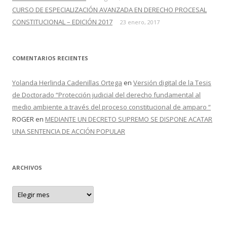
CURSO DE ESPECIALIZACIÓN AVANZADA EN DERECHO PROCESAL
CONSTITUCIONAL – EDICIÓN 2017
23 enero, 2017
COMENTARIOS RECIENTES
Yolanda Herlinda Cadenillas Ortega
en
Versión digital de la Tesis
de Doctorado “Protección judicial del derecho fundamental al
medio ambiente a través del proceso constitucional de amparo “
ROGER
en
MEDIANTE UN DECRETO SUPREMO SE DISPONE ACATAR
UNA SENTENCIA DE ACCIÓN POPULAR
ARCHIVOS
A
r
c
h
i
v