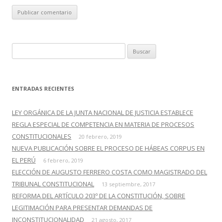
B
u
s
c
ENTRADAS RECIENTES
a
r
LEY ORGÁNICA DE LA JUNTA NACIONAL DE JUSTICIA ESTABLECE
:
REGLA ESPECIAL DE COMPETENCIA EN MATERIA DE PROCESOS
CONSTITUCIONALES
20 febrero, 2019
NUEVA PUBLICACIÓN SOBRE EL PROCESO DE HÁBEAS CORPUS EN
EL PERÚ
6 febrero, 2019
ELECCIÓN DE AUGUSTO FERRERO COSTA COMO MAGISTRADO DEL
TRIBUNAL CONSTITUCIONAL
13 septiembre, 2017
REFORMA DEL ARTÍCULO 203º DE LA CONSTITUCIÓN, SOBRE
LEGITIMACIÓN PARA PRESENTAR DEMANDAS DE
INCONSTITUCIONALIDAD
21 agosto, 2017