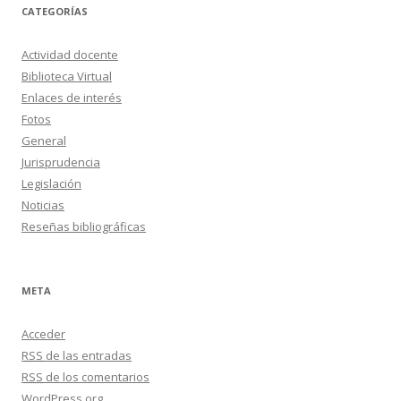
o
CATEGORÍAS
s
Actividad docente
Biblioteca Virtual
Enlaces de interés
Fotos
General
Jurisprudencia
Legislación
Noticias
Reseñas bibliográficas
META
Acceder
RSS
de las entradas
RSS
de los comentarios
WordPress.org