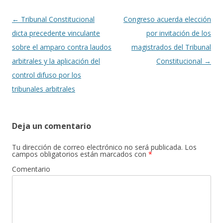
k
r
Navegación
←
Tribunal Constitucional
Congreso acuerda elección
de
dicta precedente vinculante
por invitación de los
entradas
sobre el amparo contra laudos
magistrados del Tribunal
arbitrales y la aplicación del
Constitucional
→
control difuso por los
tribunales arbitrales
Deja un comentario
Tu dirección de correo electrónico no será publicada.
Los
campos obligatorios están marcados con
*
Comentario