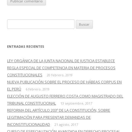
B
u
s
c
ENTRADAS RECIENTES
a
r
LEY ORGÁNICA DE LA JUNTA NACIONAL DE JUSTICIA ESTABLECE
:
REGLA ESPECIAL DE COMPETENCIA EN MATERIA DE PROCESOS
CONSTITUCIONALES
20 febrero, 2019
NUEVA PUBLICACIÓN SOBRE EL PROCESO DE HÁBEAS CORPUS EN
EL PERÚ
6 febrero, 2019
ELECCIÓN DE AUGUSTO FERRERO COSTA COMO MAGISTRADO DEL
TRIBUNAL CONSTITUCIONAL
13 septiembre, 2017
REFORMA DEL ARTÍCULO 203º DE LA CONSTITUCIÓN, SOBRE
LEGITIMACIÓN PARA PRESENTAR DEMANDAS DE
INCONSTITUCIONALIDAD
21 agosto, 2017
CURSO DE ESPECIALIZACIÓN AVANZADA EN DERECHO PROCESAL