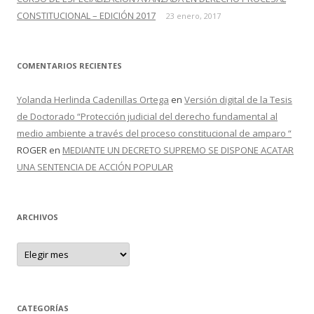
CONSTITUCIONAL – EDICIÓN 2017
23 enero, 2017
COMENTARIOS RECIENTES
Yolanda Herlinda Cadenillas Ortega
en
Versión digital de la Tesis
de Doctorado “Protección judicial del derecho fundamental al
medio ambiente a través del proceso constitucional de amparo “
ROGER
en
MEDIANTE UN DECRETO SUPREMO SE DISPONE ACATAR
UNA SENTENCIA DE ACCIÓN POPULAR
ARCHIVOS
A
r
c
h
i
v
o
CATEGORÍAS