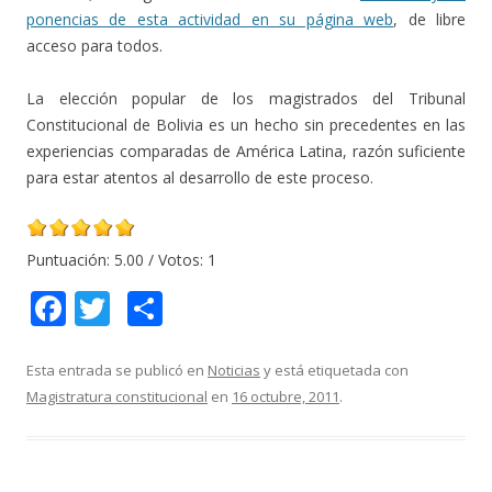
ponencias de esta actividad en su página web
, de libre
acceso para todos.
La elección popular de los magistrados del Tribunal
Constitucional de Bolivia es un hecho sin precedentes en las
experiencias comparadas de América Latina, razón suficiente
para estar atentos al desarrollo de este proceso.
Puntuación:
5.00
/ Votos:
1
F
T
C
ac
w
o
e
itt
m
Esta entrada se publicó en
Noticias
y está etiquetada con
Magistratura constitucional
en
16 octubre, 2011
.
b
er
p
o
ar
o
ti