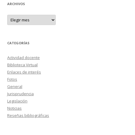
ARCHIVOS
A
r
c
h
i
v
o
CATEGORÍAS
s
Actividad docente
Biblioteca Virtual
Enlaces de interés
Fotos
General
Jurisprudencia
Legislación
Noticias
Reseñas bibliográficas