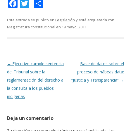
F
T
C
ac
w
o
e
itt
m
Esta entrada se publicó en
Legislación
y está etiquetada con
Magistratura constitucional
en
19 mayo, 2011
.
b
er
p
o
ar
o
ti
k
r
Navegación
←
Ejecutivo cumple sentencia
Base de datos sobre el
de
del Tribunal sobre la
proceso de hábeas data:
entradas
reglamentación del derecho a
“Justicia y Transparencia”
→
la consulta a los pueblos
indígenas
Deja un comentario
Tu dirección de correo electrónico no será publicada.
Los