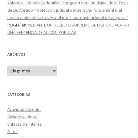
Yolanda Herlinda Cadenillas Ortega
en
Versión digital de la Tesis
de Doctorado “Protección judicial del derecho fundamental al
medio ambiente a través del proceso constitucional de amparo “
ROGER
en
MEDIANTE UN DECRETO SUPREMO SE DISPONE ACATAR
UNA SENTENCIA DE ACCIÓN POPULAR
ARCHIVOS
A
r
c
h
i
v
o
CATEGORÍAS
s
Actividad docente
Biblioteca Virtual
Enlaces de interés
Fotos