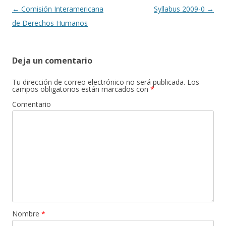
k
r
Navegación
←
Comisión Interamericana
Syllabus 2009-0
→
de
de Derechos Humanos
entradas
Deja un comentario
Tu dirección de correo electrónico no será publicada.
Los
campos obligatorios están marcados con
*
Comentario
Nombre
*