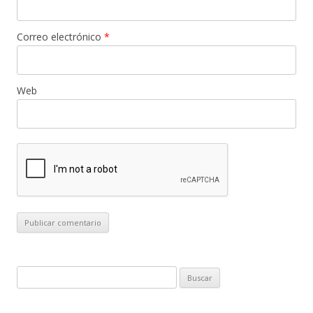
Correo electrónico
*
Web
B
u
s