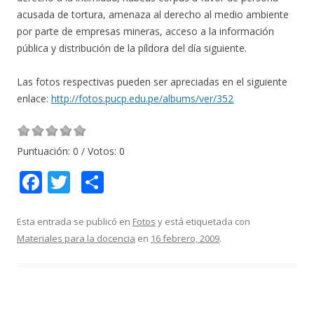
acusada de tortura, amenaza al derecho al medio ambiente
por parte de empresas mineras, acceso a la información
pública y distribución de la píldora del día siguiente.
Las fotos respectivas pueden ser apreciadas en el siguiente
enlace:
http://fotos.pucp.edu.pe/albums/ver/352
Puntuación:
0
/ Votos:
0
F
T
C
ac
w
o
e
itt
m
Esta entrada se publicó en
Fotos
y está etiquetada con
Materiales para la docencia
en
16 febrero, 2009
.
b
er
p
o
ar
o
ti