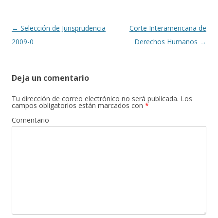
o
ti
k
r
Navegación
←
Selección de Jurisprudencia
Corte Interamericana de
de
2009-0
Derechos Humanos
→
entradas
Deja un comentario
Tu dirección de correo electrónico no será publicada.
Los
campos obligatorios están marcados con
*
Comentario