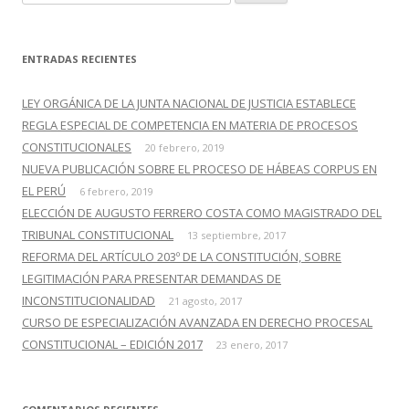
u
s
c
ENTRADAS RECIENTES
a
r
LEY ORGÁNICA DE LA JUNTA NACIONAL DE JUSTICIA ESTABLECE
:
REGLA ESPECIAL DE COMPETENCIA EN MATERIA DE PROCESOS
CONSTITUCIONALES
20 febrero, 2019
NUEVA PUBLICACIÓN SOBRE EL PROCESO DE HÁBEAS CORPUS EN
EL PERÚ
6 febrero, 2019
ELECCIÓN DE AUGUSTO FERRERO COSTA COMO MAGISTRADO DEL
TRIBUNAL CONSTITUCIONAL
13 septiembre, 2017
REFORMA DEL ARTÍCULO 203º DE LA CONSTITUCIÓN, SOBRE
LEGITIMACIÓN PARA PRESENTAR DEMANDAS DE
INCONSTITUCIONALIDAD
21 agosto, 2017
CURSO DE ESPECIALIZACIÓN AVANZADA EN DERECHO PROCESAL
CONSTITUCIONAL – EDICIÓN 2017
23 enero, 2017