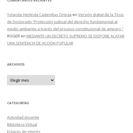
COMENTARIOS RECIENTES
Yolanda Herlinda Cadenillas Ortega
en
Versión digital de la Tesis
de Doctorado “Protección judicial del derecho fundamental al
medio ambiente a través del proceso constitucional de amparo “
ROGER
en
MEDIANTE UN DECRETO SUPREMO SE DISPONE ACATAR
UNA SENTENCIA DE ACCIÓN POPULAR
ARCHIVOS
A
r
c
h
i
v
o
CATEGORÍAS
s
Actividad docente
Biblioteca Virtual
Enlaces de interés