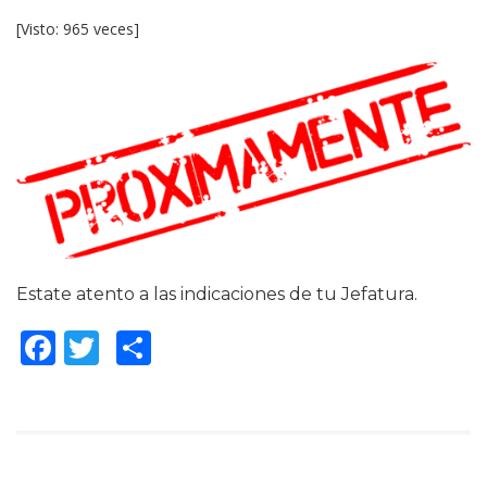
[Visto: 965 veces]
Estate atento a las indicaciones de tu Jefatura.
Facebook
Twitter
Compartir