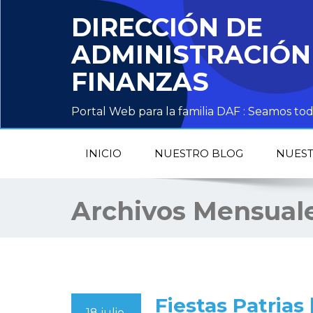
DIRECCIÓN DE
ADMINISTRACIÓN
FINANZAS
Portal Web para la familia DAF : Seamos 
INICIO
NUESTRO BLOG
NUEST
Archivos Mensual
Fiestas Patrias 
18 julio,