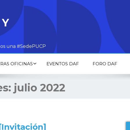
 Y
todos una #SedePUCP
RAS OFICINAS
EVENTOS DAF
FORO DAF
es:
julio 2022
[Invitación]