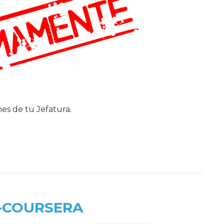
nes de tu Jefatura.
tir
-COURSERA