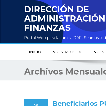
DIRECCIÓN DE
ADMINISTRACIÓN
FINANZAS
Portal Web para la familia DAF : Seamos 
INICIO
NUESTRO BLOG
NUEST
Archivos Mensual
Beneficiarios P
28