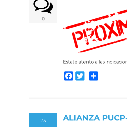
0
Estate atento a las indicacio
Facebook
Twitter
Compar
ALIANZA PUCP
23