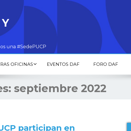
 Y
todos una #SedePUCP
RAS OFICINAS
EVENTOS DAF
FORO DAF
es:
septiembre 2022
UCP participan en