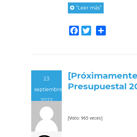
“Leer más”
Facebook
Twitter
Compar
[Próximamente
23
Presupuestal 2
septiembre,
2022
[Visto: 965 veces]