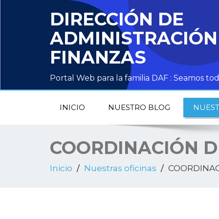
DIRECCIÓN DE
ADMINISTRACIÓN
FINANZAS
Portal Web para la familia DAF : Seamos 
INICIO
NUESTRO BLOG
NUEST
COORDINACIÓN D
Inicio
Nuestras oficinas
COORDINAC