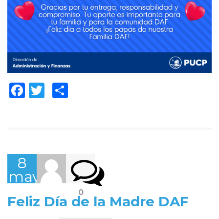
Facebook
Twitter
Compartir
8
mayo,
2022
0
Feliz Día de la Madre DAF