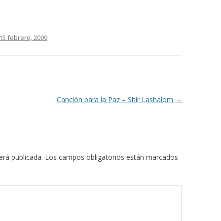
15 febrero, 2009
.
Canción para la Paz – Shir Lashalom
→
erá publicada.
Los campos obligatorios están marcados