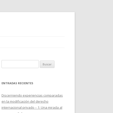
B
u
s
c
ENTRADAS RECIENTES
a
r
Discerniendo experiencias comparadas
:
en la modificación del derecho
internacional privado – 1: Una mirada al