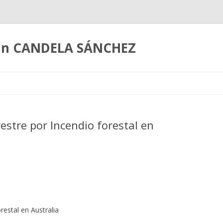
coln CANDELA SÁNCHEZ
Ir
al
contenido
vestre por Incendio forestal en
estal en Australia