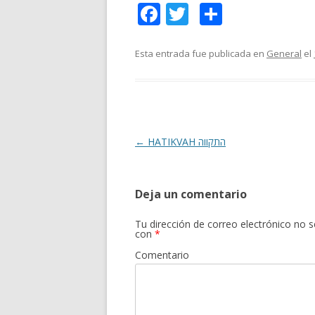
F
T
C
ac
w
o
e
itt
m
Esta entrada fue publicada en
General
el
b
er
p
o
ar
o
ti
k
r
Navegación
←
HATIKVAH התקווה
de
entradas
Deja un comentario
Tu dirección de correo electrónico no s
con
*
Comentario