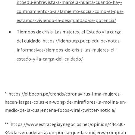
ntoedu-entrevista-a-marcela-huaita-cuando-hay-
confinamiento-o-aislamiento-social-como-el-que-
estamos-viviendo-la-desigualdad-se-potencia/
Tiempos de crisis: Las mujeres, el Estado y la carga
del cuidado.
https://idehpucp.pucp.edu.pe/notas-
informativas/tiempos-de-crisis-las-mujeres-el-
estado-y-la-carga-del-cuidado/
* https://elbocon.pe/trends/coronavirus-lima-mujeres-
hacen-largas-colas-en-wong-de-miraflores-la-molina-en-
medio-de-la-cuarentena-fotos-viral-twitter-noticia/
** https://www.estrategiaynegocios.net/opinion/444330-
345/la-verdadera-razon-por-la-que-las-mujeres-compran