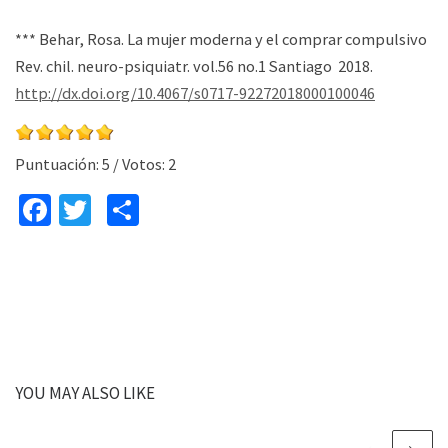
*** Behar, Rosa. La mujer moderna y el comprar compulsivo
Rev. chil. neuro-psiquiatr. vol.56 no.1 Santiago 2018.
http://dx.doi.org/10.4067/s0717-92272018000100046
Puntuación:
5
/ Votos:
2
Fa
T
C
ce
wi
o
b
tt
m
o
er
p
o
ar
k
tir
YOU MAY ALSO LIKE