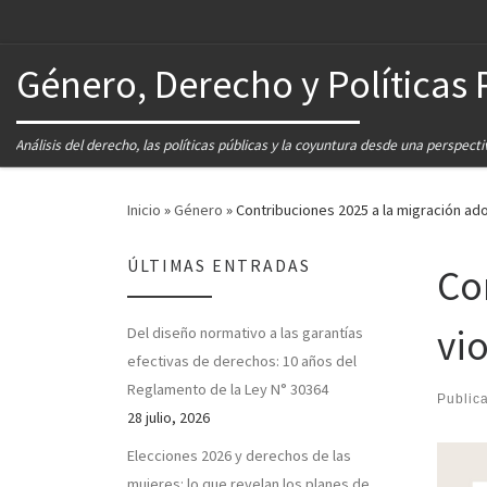
Género, Derecho y Políticas 
Análisis del derecho, las políticas públicas y la coyuntura desde una perspect
Inicio
»
Género
»
Contribuciones 2025 a la migración ad
ÚLTIMAS ENTRADAS
Co
vi
Del diseño normativo a las garantías
efectivas de derechos: 10 años del
Reglamento de la Ley N° 30364
Public
28 julio, 2026
Elecciones 2026 y derechos de las
mujeres: lo que revelan los planes de