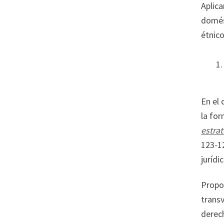
Aplic
domést
étnic
En el
la for
estrat
123-12
jurídic
Propon
transv
derec