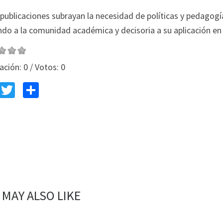
publicaciones subrayan la necesidad de políticas y pedagogí
ndo a la comunidad académica y decisoria a su aplicación e
ación:
0
/ Votos:
0
Fa
T
C
ce
wi
o
b
tt
m
o
er
p
o
ar
k
tir
 MAY ALSO LIKE