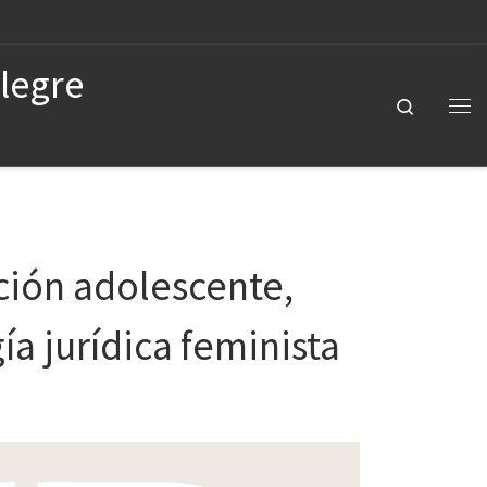
Alegre
Search
ción adolescente,
a jurídica feminista