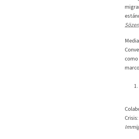
migran
están
Sözen,
Median
Conve
como 
marcos
Colab
Crisi
Immig