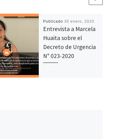
Publicado
30 enero, 2020
Entrevista a Marcela
Huaita sobre el
Decreto de Urgencia
N° 023-2020
En: Enfoque Derecho, 30 de
enero, 2020.
Fa
T
C
ce
wi
o
b
tt
m
o
er
p
o
ar