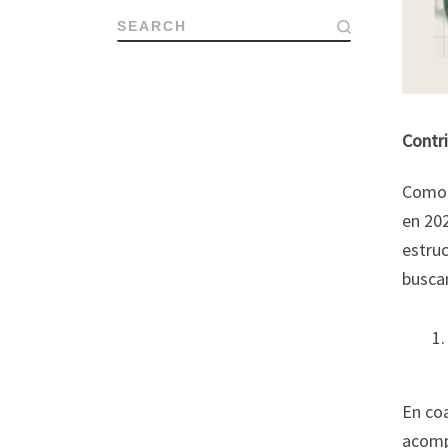
SEARCH
Contri
Como 
en 202
estruc
buscan
En co
acompa