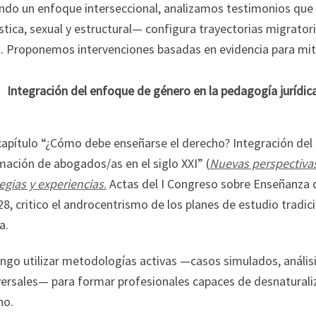
ando un enfoque interseccional, analizamos testimonios que
ica, sexual y estructural— configura trayectorias migratori
o. Proponemos intervenciones basadas en evidencia para miti
Integración del enfoque de género en la pedagogía jurídic
 capítulo “¿Cómo debe enseñarse el derecho? Integración d
mación de abogados/as en el siglo XXI” (
Nuevas perspectivas
egias y experiencias
.
Actas del I Congreso sobre Enseñanza d
8, critico el androcentrismo de los planes de estudio tradi
a.
go utilizar metodologías activas —casos simulados, análisis 
ersales— para formar profesionales capaces de desnaturaliza
ho.