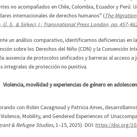
tes no acompañados en Chile, Colombia, Ecuador y Perú: Un 
dares internacionales de derechos humanos” (
The Migration
 Ü. S., & Sirkeci, I.; Transnational Press London, pp. 457-46
te un análisis comparativo, identificamos deficiencias en la
nción sobre los Derechos del Niño (CDN) y la Convención I
la ausencia de protocolos unificados y barreras al acceso a
 integrales de protección no punitiva.
Violencia, movilidad y experiencias de género en adoles
orando con Robin Cavagnoud y Patricia Ames, desarrollamos 
s: Violence, Mobility, and Gendered Experiences of Unaccomp
rant & Refugee Studies
, 1–15, 2025). DOI:
https://doi.org/1