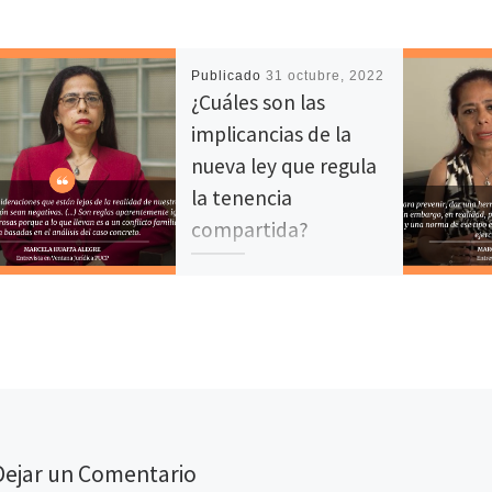
Publicado
31 octubre, 2022
¿Cuáles son las
implicancias de la
nueva ley que regula
la tenencia
compartida?
En esta entrevista, junto al
docente Benjamín Aguilar
Llanos, conversamos acerca
de las implicancias de la Ley
31590, “Ley que regula la […]
Fa
T
C
ce
wi
o
Dejar un Comentario