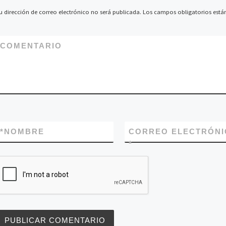
b
tt
m
u dirección de correo electrónico no será publicada.
Los campos obligatorios est
o
er
p
o
ar
COMENTARIO
k
tir
*
NOMBRE
CORREO ELECTRÓNI
*