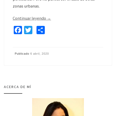
zonas urbanas.
Continuar leyendo
→
Fa
T
C
ce
wi
o
b
tt
m
o
er
p
Publicado
6 abril, 2020
o
ar
k
tir
ACERCA DE MÍ