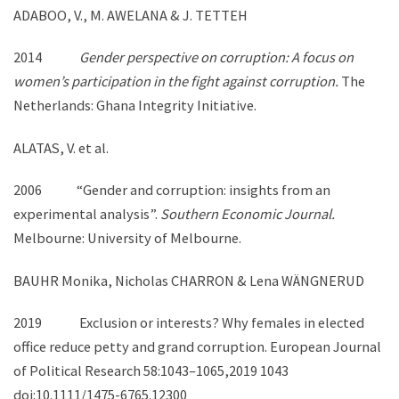
ADABOO, V., M. AWELANA & J. TETTEH
2014
Gender perspective on corruption: A focus on
women’s participation in the fight against corruption.
The
Netherlands: Ghana Integrity Initiative.
ALATAS, V. et al.
2006 “Gender and corruption: insights from an
experimental analysis”.
Southern Economic Journal.
Melbourne: University of Melbourne.
BAUHR Monika, Nicholas CHARRON & Lena WÄNGNERUD
2019 Exclusion or interests? Why females in elected
office reduce petty and grand corruption. European Journal
of Political Research 58:1043–1065,2019 1043
doi:10.1111/1475-6765.12300