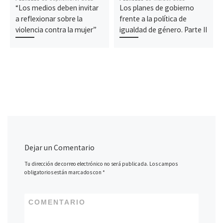
“Los medios deben invitar
Los planes de gobierno
a reflexionar sobre la
frente a la política de
violencia contra la mujer”
igualdad de género. Parte II
Dejar un Comentario
Tu dirección de correo electrónico no será publicada.
Los campos
obligatorios están marcados con
*
COMENTARIO