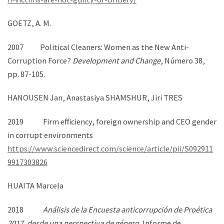
GOETZ, A. M.
2007 Political Cleaners: Women as the New Anti-
Corruption Force?
Development and Change
, Número 38,
pp. 87-105.
HANOUSEN Jan, Anastasiya SHAMSHUR, Jiri TRES
2019 Firm efficiency, foreign ownership and CEO gender
in corrupt environments
https://www.sciencedirect.com/science/article/pii/S092911
9917303826
HUAITA Marcela
2018
Análisis de la Encuesta anticorrupción de Proética
2017, desde una perspectiva de género.
Informe de