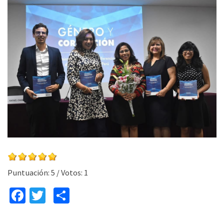
Puntuación:
5
/ Votos:
1
Fa
T
C
ce
wi
o