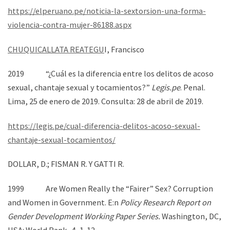
https://elperuano.pe/noticia-la-sextorsion-una-forma-
violencia-contra-mujer-86188.aspx
CHUQUICALLATA REATEGU
I, Francisco
2019 “¿Cuál es la diferencia entre los delitos de acoso
sexual, chantaje sexual y tocamientos?”
Legis.pe
. Penal.
Lima, 25 de enero de 2019. Consulta: 28 de abril de 2019.
https://legis.pe/cual-diferencia-delitos-acoso-sexual-
chantaje-sexual-tocamientos/
DOLLAR, D.; FISMAN R. Y GATTI R.
1999 Are Women Really the “Fairer” Sex? Corruption
and Women in Government. E:n
Policy Research Report on
Gender Development Working Paper Series.
Washington, DC,
USA: World Bank, 4, 1-12.