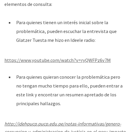
elementos de consulta:
Para quienes tienen un interés inicial sobre la
problemática, pueden escuchar la entrevista que
Glatzer Tuesta me hizo en Ideele radio:
https://www.youtube.com/watch?v=ryQWFPz6v7M
Para quienes quieran conocer la problemática pero
no tengan mucho tiempo para ello, pueden entrar a
este link y encontrar un resumen apretado de los
principales hallazgos.
http://idehpucp.pucp.edu.pe/notas-informativas/genero-
corrupcion-y-administracion-de-justicia-en-el-peru-impacto-