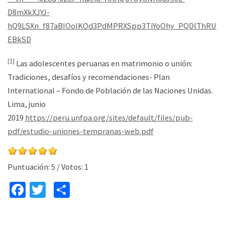
D8mXkXJYJ-
hQ9LSXn_f87aBIOolKOd3PdMPRXSpp3TiYoOhy_PQDlThRU
EBkSD
[3]
Las adolescentes peruanas en matrimonio o unión:
Tradiciones, desafíos y recomendaciones- Plan
International – Fondo de Población de las Naciones Unidas.
Lima, junio
2019
https://peru.unfpa.org/sites/default/files/pub-
pdf/estudio-uniones-tempranas-web.pdf
Puntuación:
5
/ Votos:
1
Fa
T
C
ce
wi
o
b
tt
m