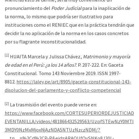
pronunciamiento del
Poder Judicial
para la inaplicación de
la norma, lo mismo que podría ser ilustrativo para
instituciones como el RENIEC que en la práctica tendrán que
decidir la no aplicación de la norma en los casos concretos
por su flagrante inconstitucionalidad.
[1]
HUAITA Marcela y Julissa Chávez,
Matrimonio y mayoría
de edad en el Perú: ¿a los 14 años?
. P. 207-222. En: Gaceta
Constitucional. Tomo 143 Noviembre 2019. ISSN 1997-
8812.
https://laley.pe/art/8905/gaceta-constitucional-143-
disolucion-del-parlamento-y-conflicto-competencial
[2]
La trasmisión del evento puede verse en:
https://www.facebook.com/CORTESUPERIORDEJUSTICIAD
EVENTANILLA/videos/481866432529563/UzpfSTEwNzY0MTI
3MDY0NzMxMjoxNjAzNDA5NTUzNzczNDM/?
__tn__=%2Cd%2CP-R&eid=ARAQUfOySNKo8J30L-