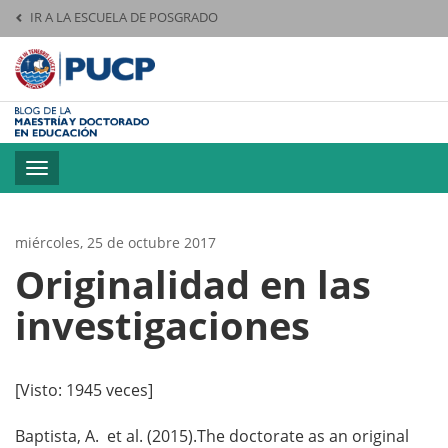
IR A LA ESCUELA DE POSGRADO
Pontificia Universid
Toggle
navigation
miércoles, 25 de octubre 2017
Originalidad en las
investigaciones
[Visto: 1945 veces]
Baptista, A. et al. (2015).The doctorate as an original