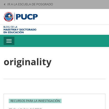
IR A LA ESCUELA DE POSGRADO
Pontificia Universid
Toggle
navigation
originality
RECURSOS PARA LA INVESTIGACIÓN