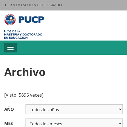
IR A LA ESCUELA DE POSGRADO
Pontificia Universid
Toggle
navigation
Archivo
[Visto: 5896 veces]
AÑO
MES