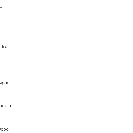
..
edro
n
sigan
ara la
Debo