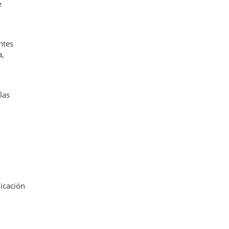
e
ntes
a,
las
nicación