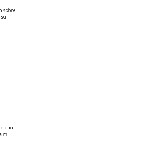
en sobre
 su
n plan
a mi