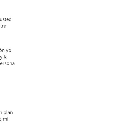
 usted
tra
ión yo
y la
persona
n plan
a mi