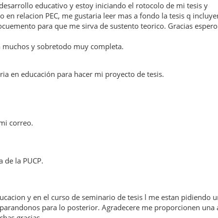
esarrollo educativo y estoy iniciando el rotocolo de mi tesis y
o en relacion PEC, me gustaria leer mas a fondo la tesis q incluy
docuemento para que me sirva de sustento teorico. Gracias espero
ara muchos y sobretodo muy completa.
tria en educación para hacer mi proyecto de tesis.
mi correo.
ca de la PUCP.
cacion y en el curso de seminario de tesis l me estan pidiendo u
preparandonos para lo posterior. Agradecere me proporcionen una 
has gracias.