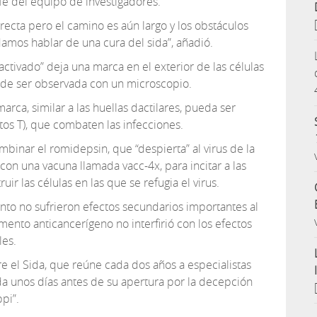
fe del equipo de investigadores.
rrecta pero el camino es aún largo y los obstáculos
mos hablar de una cura del sida”, añadió.
eactivado” deja una marca en el exterior de las células
de ser observada con un microscopio.
arca, similar a las huellas dactilares, pueda ser
citos T), que combaten las infecciones.
mbinar el romidepsin, que “despierta” al virus de la
on una vacuna llamada vacc-4x, para incitar a las
ruir las células en las que se refugia el virus.
ento no sufrieron efectos secundarios importantes al
ento anticancerígeno no interfirió con los efectos
les.
e el Sida, que reúne cada dos años a especialistas
a unos días antes de su apertura por la decepción
ppi”.