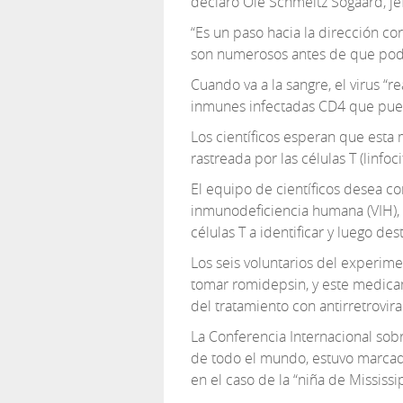
declaró Ole Schmeltz Sogaard, je
“Es un paso hacia la dirección co
son numerosos antes de que poda
Cuando va a la sangre, el virus “r
inmunes infectadas CD4 que pue
Los científicos esperan que esta m
rastreada por las células T (linfo
El equipo de científicos desea co
inmunodeficiencia humana (VIH), c
células T a identificar y luego dest
Los seis voluntarios del experim
tomar romidepsin, y este medicam
del tratamiento con antirretrovira
La Conferencia Internacional sobr
de todo el mundo, estuvo marcad
en el caso de la “niña de Mississi