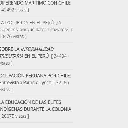
DIFERENDO MARITIMO CON CHILE
[ 42492 vistas ]
LA IZQUIERDA EN EL PERÚ: ¿A
quienes y porqué llaman caviares?
[
40476 vistas ]
SOBRE LA
INFORMALIDAD
TRIBUTARIA
EN EL PERÚ
[ 34434
vistas ]
OCUPACIÓN PERUANA POR CHILE:
Entrevista a Patricio Lynch
[ 32266
vistas ]
LA EDUCACIÓN DE LAS ELITES
INDÍGENAS DURANTE LA COLONIA
[ 20075 vistas ]