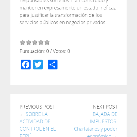
responsables son ellos. Han construido y
mantienen expresamente un estado ineficaz
para justificar la transformación de los
servicios públicos en negocios privados.
Puntuación:
0
/ Votos:
0
Facebook
Twitter
Compartir
PREVIOUS POST
NEXT POST
←
SOBRE LA
BAJADA DE
ACTIVIDAD DE
IMPUESTOS:
CONTROL EN EL
Charlatanes y poder
PERÚ
económico
→