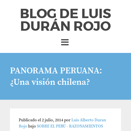
BLOG DE LUIS
DURÁN ROJO
PANORAMA PERUANA:
¿Una visión chilena?
Publicado el
2 julio, 2014
por
Luis Alberto Duran
Rojo
bajo
SOBRE EL PERÚ - RAZONAMIENTOS