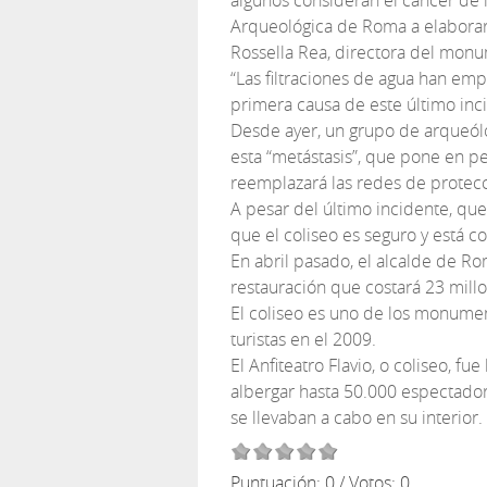
algunos consideran el cáncer de 
Arqueológica de Roma a elaborar 
Rossella Rea, directora del monume
“Las filtraciones de agua han em
primera causa de este último inci
Desde ayer, un grupo de arqueólo
esta “metástasis”, que pone en pe
reemplazará las redes de protecc
A pesar del último incidente, qu
que el coliseo es seguro y está c
En abril pasado, el alcalde de R
restauración que costará 23 mill
El coliseo es uno de los monumen
turistas en el 2009.
El Anfiteatro Flavio, o coliseo, fu
albergar hasta 50.000 espectador
se llevaban a cabo en su interior.
Puntuación:
0
/ Votos:
0