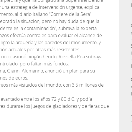
la piedra y que ha obligado a la Superintendencia
una estrategia de intervención urgente, explica
nto, al diario italiano “Corriere della Sera”.
peorado la situación, pero no hay duda de que la
dente es la contaminación”, subraya la experta.
gos efectúa controles para evaluar el alcance de
ligro la arquería y las paredes del monumento, y
ión actuales por otras más resistentes.
e no ocasionó ningún herido, Rossella Rea subraya
ontrolado, pero faltan más fondos.
oma, Gianni Alemanno, anunció un plan para su
ones de euros.
tos más visitados del mundo, con 3,5 millones de
e levantado entre los años 72 y 80 d.C. y podía
es durante los juegos de gladiadores y de fieras que