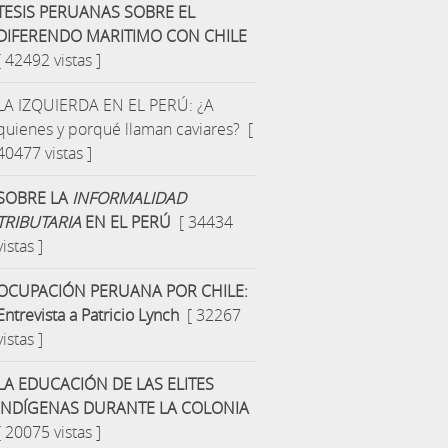
TESIS PERUANAS SOBRE EL
DIFERENDO MARITIMO CON CHILE
[ 42492 vistas ]
LA IZQUIERDA EN EL PERÚ: ¿A
quienes y porqué llaman caviares?
[
40477 vistas ]
SOBRE LA
INFORMALIDAD
TRIBUTARIA
EN EL PERÚ
[ 34434
vistas ]
OCUPACIÓN PERUANA POR CHILE:
Entrevista a Patricio Lynch
[ 32267
vistas ]
LA EDUCACIÓN DE LAS ELITES
INDÍGENAS DURANTE LA COLONIA
[ 20075 vistas ]