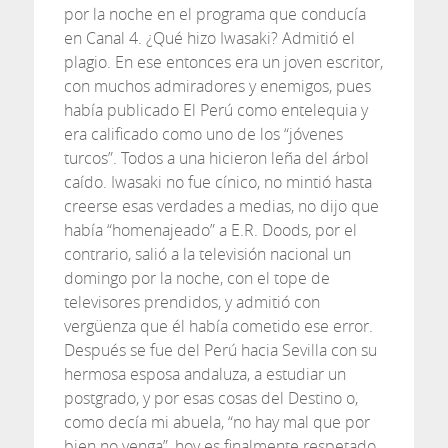
por la noche en el programa que conducía
en Canal 4. ¿Qué hizo Iwasaki? Admitió el
plagio. En ese entonces era un joven escritor,
con muchos admiradores y enemigos, pues
había publicado El Perú como entelequia y
era calificado como uno de los “jóvenes
turcos”. Todos a una hicieron leña del árbol
caído. Iwasaki no fue cínico, no mintió hasta
creerse esas verdades a medias, no dijo que
había “homenajeado” a E.R. Doods, por el
contrario, salió a la televisión nacional un
domingo por la noche, con el tope de
televisores prendidos, y admitió con
vergüenza que él había cometido ese error.
Después se fue del Perú hacia Sevilla con su
hermosa esposa andaluza, a estudiar un
postgrado, y por esas cosas del Destino o,
como decía mi abuela, “no hay mal que por
bien no venga”, hoy es finalmente respetado,