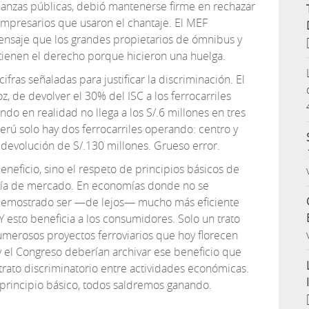
inanzas públicas, debió mantenerse firme en rechazar
 empresarios que usaron el chantaje. El MEF
 mensaje que los grandes propietarios de ómnibus y
tienen el derecho porque hicieron una huelga.
fras señaladas para justificar la discriminación. El
oz, de devolver el 30% del ISC a los ferrocarriles
ndo en realidad no llega a los S/.6 millones en tres
Perú solo hay dos ferrocarriles operando: centro y
 devolución de S/.130 millones. Grueso error.
eneficio, sino el respeto de principios básicos de
ía de mercado. En economías donde no se
ha demostrado ser —de lejos— mucho más eficiente
 esto beneficia a los consumidores. Solo un trato
umerosos proyectos ferroviarios que hoy florecen
o y el Congreso deberían archivar ese beneficio que
n trato discriminatorio entre actividades económicas.
 principio básico, todos saldremos ganando.