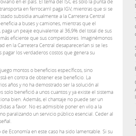
roviario en el país. El tema del ISC es solo la punta de
transporta en ferrocarril paga IGV, mientras que si se
Estado subsidia anualmente a la Carretera Central
eneficia a buses y camiones, mientras que el
 paga un peaje equivalente al 36,9% del total de sus
 es más eficiente que sus competidores. Imaginémonos
ad en la Carretera Central desaparecerían si se les
s pagar los verdaderos costos que genera su
juego montos o beneficios específicos, sino
 está en contra de obtener ese beneficio. La
rios años y no ha demostrado ser la solución al
 solo benefició a unos cuantos y ya existe el sistema
iona bien. Además, el chantaje no puede ser un
das a favor. No es admisible poner en vilo a la
no paralizando un servicio público esencial. Ceder al
señal.
 de Economía en este caso ha sido lamentable. Si su