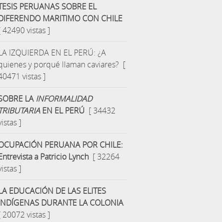
TESIS PERUANAS SOBRE EL
DIFERENDO MARITIMO CON CHILE
[ 42490 vistas ]
LA IZQUIERDA EN EL PERÚ: ¿A
quienes y porqué llaman caviares?
[
40471 vistas ]
SOBRE LA
INFORMALIDAD
TRIBUTARIA
EN EL PERÚ
[ 34432
vistas ]
OCUPACIÓN PERUANA POR CHILE:
Entrevista a Patricio Lynch
[ 32264
vistas ]
LA EDUCACIÓN DE LAS ELITES
INDÍGENAS DURANTE LA COLONIA
[ 20072 vistas ]