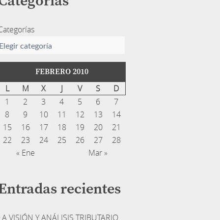
Categorías
Categorías
FEBRERO 2010
L
M
X
J
V
S
D
1
2
3
4
5
6
7
8
9
10
11
12
13
14
15
16
17
18
19
20
21
22
23
24
25
26
27
28
« Ene
Mar »
Entradas recientes
LA VISIÓN Y ANÁLISIS TRIBUTARIO