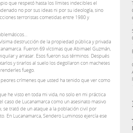
io que respetó hasta los límites indecibles el
enado no por sus ideas ni por su ideología, sino
acciones terroristas cometidas entre 1980 y
emblemáticos…
avísima destrucción de la propiedad pública y privada
canamarca. Fueron 69 víctimas que Abimael Guzmán,
iquilar y arrasar. Esos fueron sus términos. Después
tarlos y tirarlos al suelo los degollaron con machetes
prenderles fuego.
 peores crímenes que usted ha tenido que ver como
ue he visto en toda mi vida, no solo en mi práctica
có el caso de Lucanamarca como un asesinato masivo
 se trató de un ataque a la población civil por
cto. En Lucanamarca, Sendero Luminoso ejercía ese