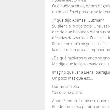
¿Qué la afectó más?
Que hubiera niños, bebes degolla
doloroso. En el proceso se le re
¿Y qué dijo Abimael Guzmán?
Su silencio lo dijo todo. Una vez 
decirle que hablara y diera sus r
décadas desastrosas. Fue invitad
Porque no tenía ninguna justific
la matanza en pro de imponer u
¿De qué hablaron cuando se enco
Me dijo que lo conversaría con s
Imagino que ver a Elena Iparragui
Un poco más que eso…
Dormir con ella
Yo no lo he dicho.
Ahora Sendero Luminoso quiere pa
Puede formar su partido porque l