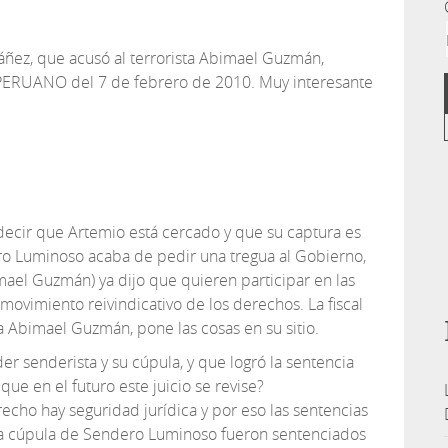
Ibáñez, que acusó al terrorista Abimael Guzmán,
L PERUANO del 7 de febrero de 2010. Muy interesante
 decir que Artemio está cercado y que su captura es
ro Luminoso acaba de pedir una tregua al Gobierno,
ael Guzmán) ya dijo que quieren participar en las
movimiento reivindicativo de los derechos. La fiscal
ta Abimael Guzmán, pone las cosas en su sitio.
íder senderista y su cúpula, y que logró la sentencia
ue en el futuro este juicio se revise?
cho hay seguridad jurídica y por eso las sentencias
la cúpula de Sendero Luminoso fueron sentenciados