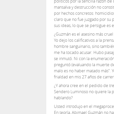
políticos por la sencilla razón d
mansalva y destrucción no consti
por hechos concretos: homicidio
claro que no fue juzgado por su 
sus ideas, lo que se persigue es el
¿Guzmán es el asesino más cruel 
Yo dejo los calificativos a la pre
hombre sanguinario, sino también
me ha tocado acusar. Hubo pasaj
se inmutó. Ni con la enumeració
preguntó (evaluando la muerte de
malo es no haber matado más”. Y
frialdad en mis 27 años de carrer
¿Y ahora cree en el pedido de t
Sendero Luminoso no quiere la paz
hablando?
Usted introdujo en el megaproces
En teoría, Abimael Guzmán no ha