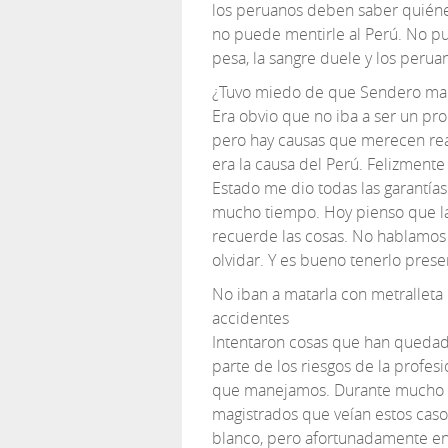
los peruanos deben saber quién
no puede mentirle al Perú. No pu
pesa, la sangre duele y los peru
¿Tuvo miedo de que Sendero ma
Era obvio que no iba a ser un pr
pero hay causas que merecen real
era la causa del Perú. Felizmente 
Estado me dio todas las garantía
mucho tiempo. Hoy pienso que la
recuerde las cosas. No hablamo
olvidar. Y es bueno tenerlo prese
No iban a matarla con metralleta
accidentes
Intentaron cosas que han quedado
parte de los riesgos de la profes
que manejamos. Durante mucho 
magistrados que veían estos casos
blanco, pero afortunadamente en 