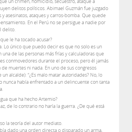
e que un crimen, homicidio, secuestro, ataque a
tuyen delitos políticos. Abimael Guzmán fue juzgado
s y asesinatos, ataques y carros-bomba. Que quede
pensamiento. En el Perú no se persigue a nadie por
 delito.
que le ha tocado acusar?
nsa. Lo único que puedo decir es que no solo es un
 una de las personas más frías y calculadoras que
es conmovedores durante el proceso, pero él jamás
n de muertes ni nada. En uno de sus congresos
 un alcalde): “¿Es malo matar autoridades? No, lo
o nunca había enfrentado a un delincuente con tanta
a.
regua que ha hecho Artemio?
, de lo contrario no haría la guerra. ¿De qué está
o la teoría del autor mediato.
bía dado una orden directa o disparado un arma,