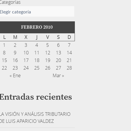
Categorías
FEBRERO 2010
L
M
X
J
V
S
D
1
2
3
4
5
6
7
8
9
10
11
12
13
14
15
16
17
18
19
20
21
22
23
24
25
26
27
28
« Ene
Mar »
Entradas recientes
LA VISIÓN Y ANÁLISIS TRIBUTARIO
DE LUIS APARICIO VALDEZ