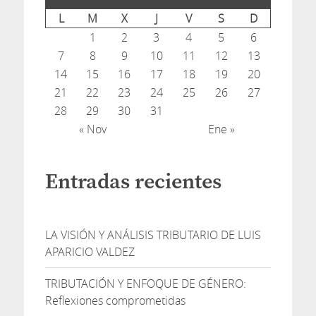
L
M
X
J
V
S
D
1
2
3
4
5
6
7
8
9
10
11
12
13
14
15
16
17
18
19
20
21
22
23
24
25
26
27
28
29
30
31
« Nov
Ene »
Entradas recientes
LA VISIÓN Y ANÁLISIS TRIBUTARIO DE LUIS
APARICIO VALDEZ
TRIBUTACIÓN Y ENFOQUE DE GÉNERO:
Reflexiones comprometidas