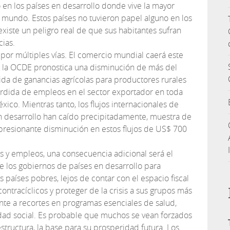
en los países en desarrollo donde vive la mayor
 mundo. Estos países no tuvieron papel alguno en los
 existe un peligro real de que sus habitantes sufran
ias.
 por múltiples vías. El comercio mundial caerá este
 la OCDE pronostica una disminución de más del
ida de ganancias agrícolas para productores rurales
pérdida de empleos en el sector exportador en toda
xico. Mientras tanto, los flujos internacionales de
n desarrollo han caído precipitadamente, muestra de
presionante disminución en estos flujos de US$ 700
.
os y empleos, una consecuencia adicional será el
e los gobiernos de países en desarrollo para
 países pobres, lejos de contar con el espacio fiscal
ntracíclicos y proteger de la crisis a sus grupos más
ente a recortes en programas esenciales de salud,
dad social. Es probable que muchos se vean forzados
estructura, la base para su prosperidad futura. Los