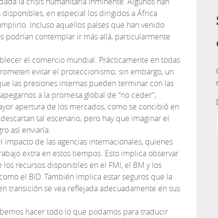
 dada la crisis humanitaria inminente. Algunos han
isponibles, en especial los dirigidos a África
plirlo. Incluso aquellos países que han venido
podrían contemplar ir más allá, particularmente
tablecer el comercio mundial. Prácticamente en todas
prometen evitar el proteccionismo; sin embargo, un
ue las presiones internas pueden terminar con las
 apegarnos a la promesa global de “no ceder”,
yor apertura de los mercados, como se concibió en
 descartan tal escenario, pero hay que imaginar el
o así enviaría.
 impacto de las agencias internacionales, quienes
abajo extra en estos tiempos. Esto implica observar
 los recursos disponibles en el FMI, el BM y los
 como el BID. También implica estar seguros que la
 en transición se vea reflejada adecuadamente en sus
ebemos hacer todo lo que podamos para traducir