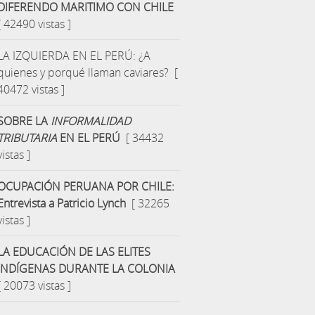
DIFERENDO MARITIMO CON CHILE
[ 42490 vistas ]
LA IZQUIERDA EN EL PERÚ: ¿A
quienes y porqué llaman caviares?
[
40472 vistas ]
SOBRE LA
INFORMALIDAD
TRIBUTARIA
EN EL PERÚ
[ 34432
vistas ]
OCUPACIÓN PERUANA POR CHILE:
Entrevista a Patricio Lynch
[ 32265
vistas ]
LA EDUCACIÓN DE LAS ELITES
INDÍGENAS DURANTE LA COLONIA
[ 20073 vistas ]