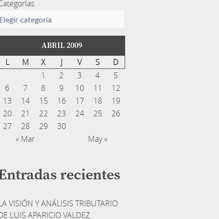
Categorías
ABRIL 2009
L
M
X
J
V
S
D
1
2
3
4
5
6
7
8
9
10
11
12
13
14
15
16
17
18
19
20
21
22
23
24
25
26
27
28
29
30
« Mar
May »
Entradas recientes
LA VISIÓN Y ANÁLISIS TRIBUTARIO
DE LUIS APARICIO VALDEZ