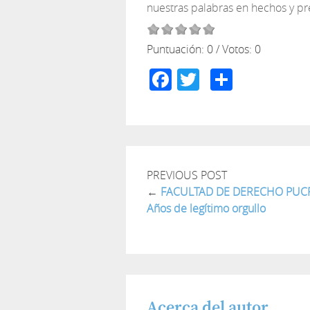
nuestras palabras en hechos y p
Puntuación:
0
/ Votos:
0
Facebook
Twitter
Compar
PREVIOUS POST
←
FACULTAD DE DERECHO PUCP
Años de legítimo orgullo
Acerca del autor