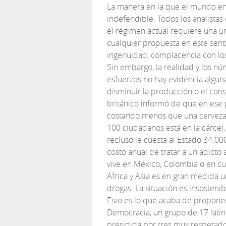
La manera en la que el mundo en
indefendible. Todos los analista
el régimen actual requiere una u
cualquier propuesta en este sen
ingenuidad, complacencia con los
Sin embargo, la realidad y los 
esfuerzos no hay evidencia algun
disminuir la producción o el co
británico informó de que en ese 
costando menos que una cerveza 
100 ciudadanos está en la cárcel
recluso le cuesta al Estado 34.00
costo anual de tratar a un adicto 
vive en México, Colombia o en cu
África y Asia es en gran medida u
drogas. La situación es insosteni
Esto es lo que acaba de propone
Democracia, un grupo de 17 latin
presidida por tres muy respetad