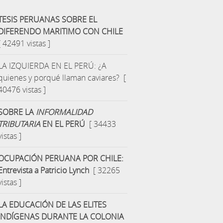
TESIS PERUANAS SOBRE EL
DIFERENDO MARITIMO CON CHILE
[ 42491 vistas ]
LA IZQUIERDA EN EL PERÚ: ¿A
quienes y porqué llaman caviares?
[
40476 vistas ]
SOBRE LA
INFORMALIDAD
TRIBUTARIA
EN EL PERÚ
[ 34433
vistas ]
OCUPACIÓN PERUANA POR CHILE:
Entrevista a Patricio Lynch
[ 32265
vistas ]
LA EDUCACIÓN DE LAS ELITES
INDÍGENAS DURANTE LA COLONIA