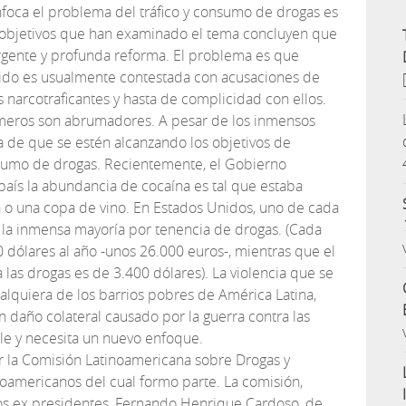
foca el problema del tráfico y consumo de drogas es
s objetivos que han examinado el tema concluyen que
rgente y profunda reforma. El problema es que
tido es usualmente contestada con acusaciones de
 narcotraficantes y hasta de complicidad con ellos.
números son abrumadores. A pesar de los inmensos
a de que se estén alcanzando los objetivos de
nsumo de drogas. Recientemente, el Gobierno
país la abundancia de cocaína es tal que estaba
o una copa de vino. En Estados Unidos, uno de cada
, la inmensa mayoría por tenencia de drogas. (Cada
0 dólares al año -unos 26.000 euros-, mientras que el
a las drogas es de 3.400 dólares). La violencia que se
alquiera de los barrios pobres de América Latina,
n daño colateral causado por la guerra contra las
ble y necesita un nuevo enfoque.
r la Comisión Latinoamericana sobre Drogas y
oamericanos del cual formo parte. La comisión,
os ex presidentes, Fernando Henrique Cardoso, de