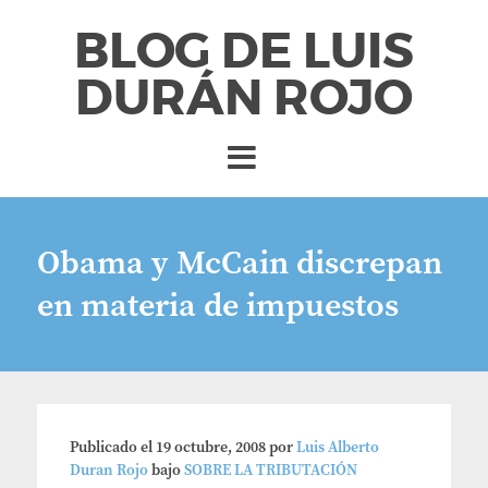
BLOG DE LUIS
DURÁN ROJO
Obama y McCain discrepan
en materia de impuestos
Publicado el
19 octubre, 2008
por
Luis Alberto
Duran Rojo
bajo
SOBRE LA TRIBUTACIÓN