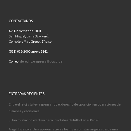
CONTÁCTANOS
Av. Universitaria 1801
San Miguel, Lima 32 – Perú.
Complejo Mac Gregor, 7° piso.
(511) 626-2000 anexo 5141
Correo:
derecho.empresa@pucp.pe
ENTRADAS RECIENTES
Entre el reloj y la ley: repensando el derecho de oposición en operaciones de
fusiones y escisiones
¿Una mutación efectiva para los clubes de fútbol en el Perú?
Angel Investors: Una aproximación a los inversionistas ángeles desde una