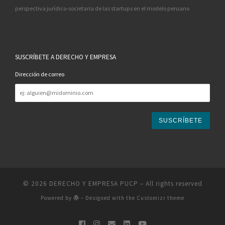
perspectiva jurídico-societaria de las startups en el modelo peruano
SUSCRÍBETE A DERECHO Y EMPRESA
Dirección de correo
Dirección
de
correo
© 2026
DERECHO Y EMPRESA PUCP
– All rights reserved
Powered by
– Designed with the
Customizr theme