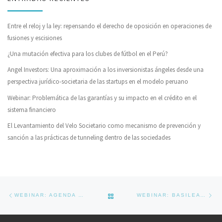
Entre el reloj y la ley: repensando el derecho de oposición en operaciones de
fusiones y escisiones
¿Una mutación efectiva para los clubes de fútbol en el Perú?
Angel Investors: Una aproximación a los inversionistas ángeles desde una
perspectiva jurídico-societaria de las startups en el modelo peruano
Webinar: Problemática de las garantías y su impacto en el crédito en el
sistema financiero
El Levantamiento del Velo Societario como mecanismo de prevención y
sanción a las prácticas de tunneling dentro de las sociedades
Navegador de artículos
Previous post
Ne
BACK TO POST LIST
WEBINAR: AGENDA FISCAL 2024
WEBINAR: BASILEA III Y SU ADOPCIÓN EN EL SISTEMA FINANCIERO PERUANO