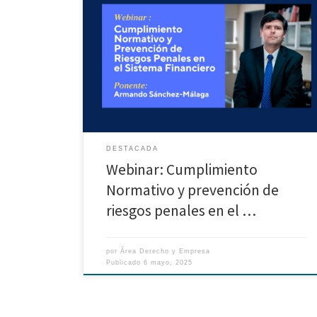
En este webinar contamos con la destacada
participación de Armando Sánchez-Málaga, docente
de la Escuela de Posgrado PUCP y especialista en el
rubro.
DESTACADA
Webinar: Cumplimiento
Normativo y prevención de
riesgos penales en el …
por
Área Derecho y Empresa
Publicado
6 mayo, 2025