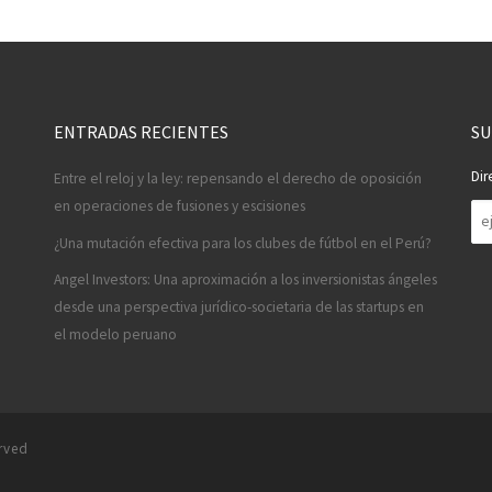
ENTRADAS RECIENTES
SU
Dir
Entre el reloj y la ley: repensando el derecho de oposición
en operaciones de fusiones y escisiones
Di
de
¿Una mutación efectiva para los clubes de fútbol en el Perú?
co
Angel Investors: Una aproximación a los inversionistas ángeles
desde una perspectiva jurídico-societaria de las startups en
el modelo peruano
erved