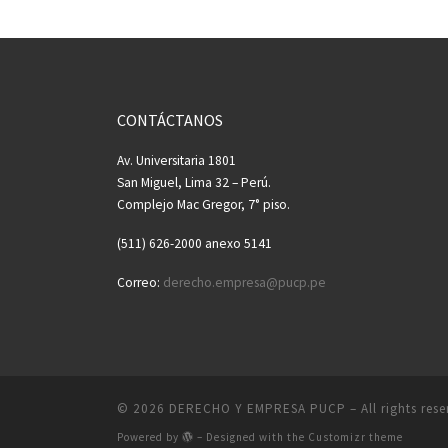
CONTÁCTANOS
Av. Universitaria 1801
San Miguel, Lima 32 – Perú.
Complejo Mac Gregor, 7° piso.
(511) 626-2000 anexo 5141
Correo:
derecho.empresa@pucp.pe
© 2026
DERECHO Y EMPRESA PUCP
– All rights res
Powered by
– Designed with the
Customizr theme