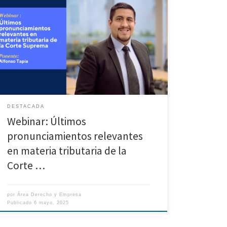
webinar: “Últimos pronunciamientos relevantes en
materia tributaria de la Corte Suprema”! Ponente:
Alfonso Tapia Rojas, docente de la Maestría en
Derecho Tributario y experto en la materia.
DESTACADA
Webinar: Últimos
pronunciamientos relevantes
en materia tributaria de la
Corte …
por
Área Derecho y Empresa
Publicado
6 mayo, 2025