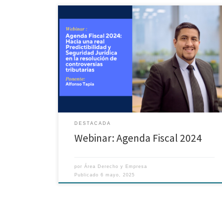
Webinar organizado por la Maestría en Derecho
Tributario – PUCP. Ponente: – Alfonso Tapia
DESTACADA
Webinar: Agenda Fiscal 2024
por
Área Derecho y Empresa
Publicado
6 mayo, 2025