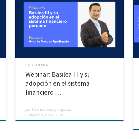
webinar: “Últimos pronunciamientos relevantes en
materia tributaria de la Corte Suprema” a cargo de
Andrés Vicente Vargas Apolinario.
DESTACADA
Webinar: Basilea III y su
adopción en el sistema
financiero …
por
Área Derecho y Empresa
Publicado
6 mayo, 2025