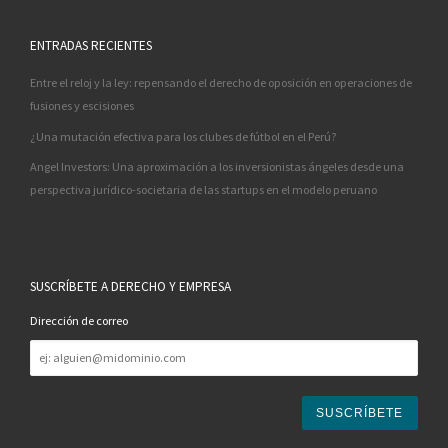
ENTRADAS RECIENTES
Entre el reloj y la ley: repensando el derecho de oposición en operaciones de
fusiones y escisiones
¿Una mutación efectiva para los clubes de fútbol en el Perú?
Angel Investors: Una aproximación a los inversionistas ángeles desde una
perspectiva jurídico-societaria de las startups en el modelo peruano
SUSCRÍBETE A DERECHO Y EMPRESA
Dirección de correo
Dirección
de
correo