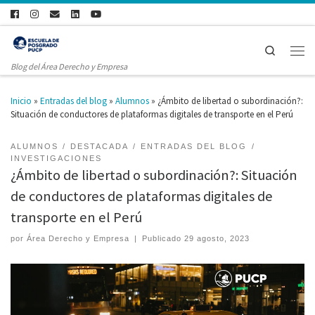
Search
Blog del Área Derecho y Empresa
Inicio
»
Entradas del blog
»
Alumnos
»
¿Ámbito de libertad o subordinación?:
Situación de conductores de plataformas digitales de transporte en el Perú
ALUMNOS
DESTACADA
ENTRADAS DEL BLOG
INVESTIGACIONES
¿Ámbito de libertad o subordinación?: Situación
de conductores de plataformas digitales de
transporte en el Perú
por
Área Derecho y Empresa
|
Publicado
29 agosto, 2023