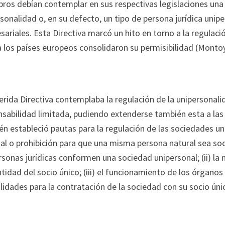
ros debían contemplar en sus respectivas legislaciones una 
sonalidad o, en su defecto, un tipo de persona jurídica unipe
ariales. Esta Directiva marcó un hito en torno a la regulaci
a los países europeos consolidaron su permisibilidad (Montoy
erida Directiva contemplaba la regulación de la unipersonal
nsabilidad limitada, pudiendo extenderse también esta a las
n estableció pautas para la regulación de las sociedades uni
al o prohibición para que una misma persona natural sea so
rsonas jurídicas conformen una sociedad unipersonal; (ii) la 
ntidad del socio único; (iii) el funcionamiento de los órganos 
idades para la contratación de la sociedad con su socio úni