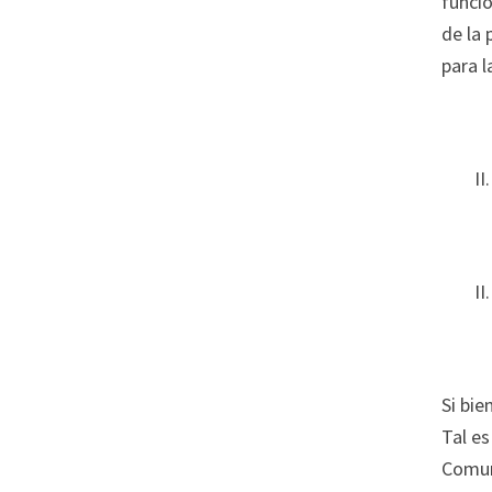
funcio
de la 
para l
I
II
Si bie
Tal es
Comun