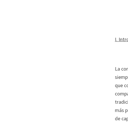
I. Int
La con
siemp
que c
compa
tradic
más pe
de cap