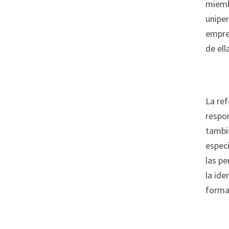
miemb
uniper
empres
de ell
La ref
respo
tambié
especi
las pe
la ide
formal