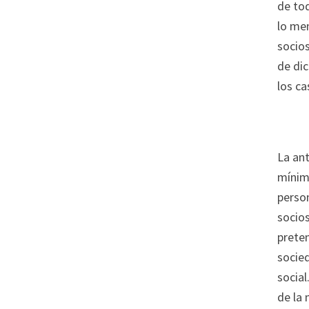
de tod
lo men
socios
de dic
los c
La an
mínimo
perso
socios
preten
socied
socia
de la 