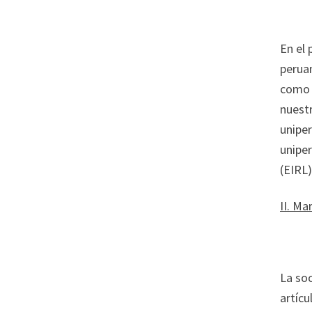
En el 
peruan
como 
nuestr
unipe
uniper
(EIRL)
II. Ma
La soc
artícu