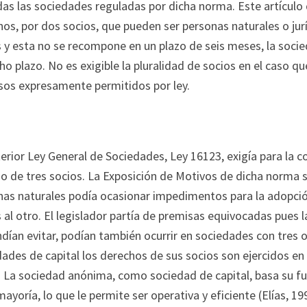
as las sociedades reguladas por dicha norma. Este artículo 
os, por dos socios, que pueden ser personas naturales o juríd
 y esta no se recompone en un plazo de seis meses, la socie
ho plazo. No es exigible la pluralidad de socios en el caso q
asos expresamente permitidos por ley.
terior Ley General de Sociedades, Ley 16123, exigía para la
 de tres socios. La Exposición de Motivos de dicha norma s
nas naturales podía ocasionar impedimentos para la adopció
 al otro. El legislador partía de premisas equivocadas pues
dían evitar, podían también ocurrir en sociedades con tres 
ades de capital los derechos de sus socios son ejercidos en f
l. La sociedad anónima, como sociedad de capital, basa su f
mayoría, lo que le permite ser operativa y eficiente (Elías, 199