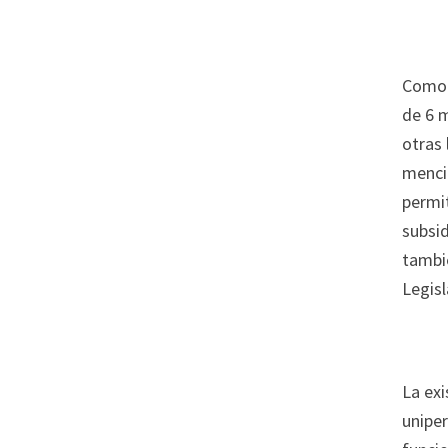
Como v
de 6 m
otras 
mencio
permit
subsid
tambi
Legisl
La exi
unipe