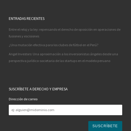
ENTRADAS RECIENTES
Entre el reloj y la ley: repensando el derecho de oposición en operaciones de
fusiones y escisiones
¿Una mutación efectiva para los clubes de fútbol en el Perú?
Angel Investors: Una aproximación a los inversionistas ángeles desde una
perspectiva jurídico-societaria de las startups en el modelo peruano
SUSCRÍBETE A DERECHO Y EMPRESA
Dirección de correo
Dirección
de
correo