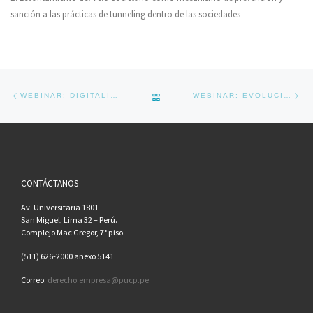
sanción a las prácticas de tunneling dentro de las sociedades
Navegador de artículos
Previous post
Ne
BACK TO POST LIST
WEBINAR: DIGITALIZACIÓN Y DERECHO DE SOCIEDADES EN TIEMPOS DE PANDEMIA
WEBINAR: EVOLUCIÓN DE LA NORMATIVA LABORAL EN LA ÉPOCA DEL COVID-19
CONTÁCTANOS
Av. Universitaria 1801
San Miguel, Lima 32 – Perú.
Complejo Mac Gregor, 7° piso.
(511) 626-2000 anexo 5141
Correo:
derecho.empresa@pucp.pe