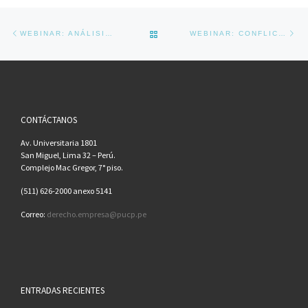
Navegador de artículos
Previous post
Ne
BACK TO POST LIST
WEBINAR: ANÁLISIS COSTO BENEFICIO PARA LA MEJORA REGULATORIA
WEBINAR: CONFLICTOS POSICIONALES DE LOS SOCIOS
CONTÁCTANOS
Av. Universitaria 1801
San Miguel, Lima 32 – Perú.
Complejo Mac Gregor, 7° piso.
(511) 626-2000 anexo 5141
Correo:
derecho.empresa@pucp.pe
ENTRADAS RECIENTES