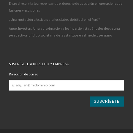
Entre el reloj y la ley: repensando el derecho de oposición en operaciones de
fusiones y escisiones
¿Una mutación efectiva para los clubes de fútbol en el Perú?
Angel Investors: Una aproximación a los inversionistas ángeles desde una
perspectiva jurídico-societaria de las startups en el modelo peruano
SUSCRÍBETE A DERECHO Y EMPRESA
Dirección de correo
Dirección
de
correo