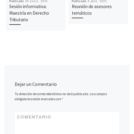
Publicado
28 enero, 2021
Publicado
4 abril, 2023
Sesión informativa:
Reunión de asesores
Maestría en Derecho
temáticos
Tributario
Dejar un Comentario
Tu dirección de correo electrónico no será publicada.
Los campos
obligatorios están marcados con
*
COMENTARIO