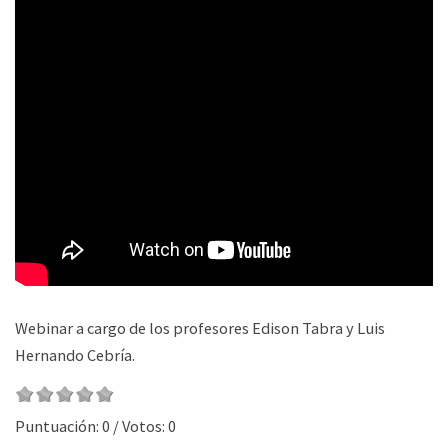
Webinar a cargo de los profesores Edison Tabra y Luis
Hernando Cebría.
Puntuación:
0
/ Votos:
0