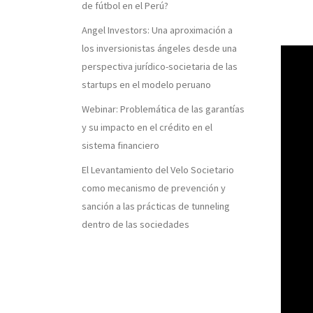
de fútbol en el Perú?
Angel Investors: Una aproximación a
los inversionistas ángeles desde una
perspectiva jurídico-societaria de las
startups en el modelo peruano
Webinar: Problemática de las garantías
y su impacto en el crédito en el
sistema financiero
El Levantamiento del Velo Societario
como mecanismo de prevención y
sanción a las prácticas de tunneling
dentro de las sociedades