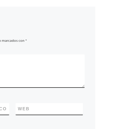
án marcados con
*
CO
WEB