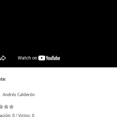
te:
Andrés Calderón
ación:
0
/ Votos:
0