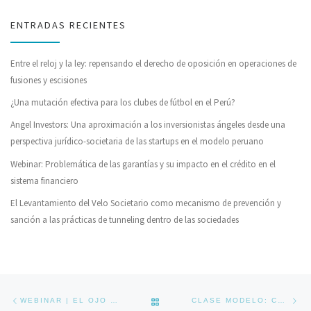
ENTRADAS RECIENTES
Entre el reloj y la ley: repensando el derecho de oposición en operaciones de
fusiones y escisiones
¿Una mutación efectiva para los clubes de fútbol en el Perú?
Angel Investors: Una aproximación a los inversionistas ángeles desde una
perspectiva jurídico-societaria de las startups en el modelo peruano
Webinar: Problemática de las garantías y su impacto en el crédito en el
sistema financiero
El Levantamiento del Velo Societario como mecanismo de prevención y
sanción a las prácticas de tunneling dentro de las sociedades
Navegador de artículos
Previous post
Ne
BACK TO POST LIST
WEBINAR | EL OJO Y EL LÁTIGO: CONTROL DE LA CORRUPCIÓN EN LAS AMÉRICAS
CLASE MODELO: COMPLIANCE: EMPRESA Y PREVENCIÓN DE RIESGOS GRAVES