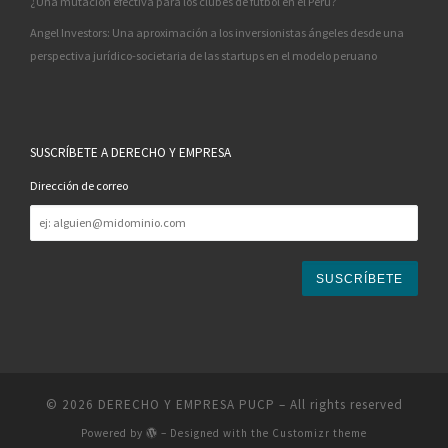
¿Una mutación efectiva para los clubes de fútbol en el Perú?
Angel Investors: Una aproximación a los inversionistas ángeles desde una
perspectiva jurídico-societaria de las startups en el modelo peruano
SUSCRÍBETE A DERECHO Y EMPRESA
Dirección de correo
Dirección
de
correo
© 2026
DERECHO Y EMPRESA PUCP
– All rights reserved
Powered by
– Designed with the
Customizr theme