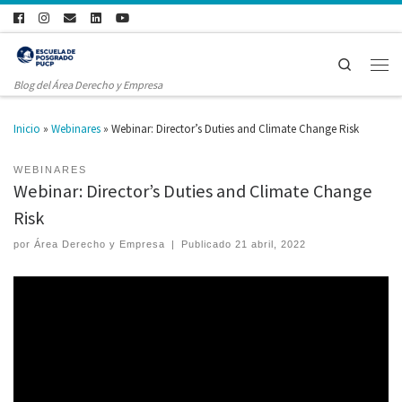
Search
Blog del Área Derecho y Empresa
Inicio
»
Webinares
»
Webinar: Director’s Duties and Climate Change Risk
WEBINARES
Webinar: Director’s Duties and Climate Change
Risk
por
Área Derecho y Empresa
|
Publicado
21 abril, 2022