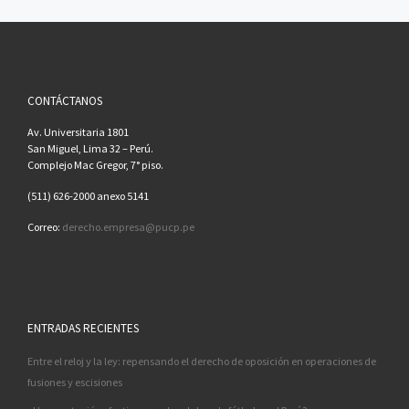
CONTÁCTANOS
Av. Universitaria 1801
San Miguel, Lima 32 – Perú.
Complejo Mac Gregor, 7° piso.
(511) 626-2000 anexo 5141
Correo:
derecho.empresa@pucp.pe
ENTRADAS RECIENTES
Entre el reloj y la ley: repensando el derecho de oposición en operaciones de
fusiones y escisiones