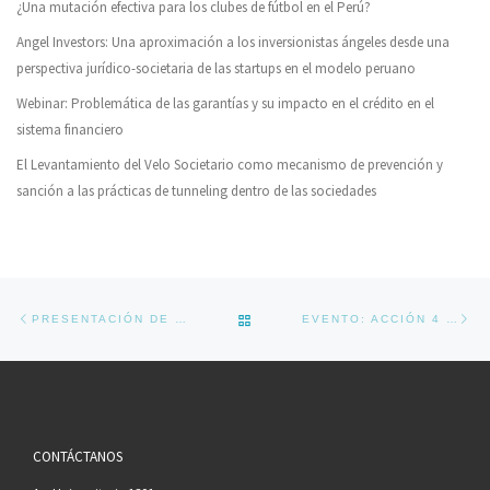
¿Una mutación efectiva para los clubes de fútbol en el Perú?
Angel Investors: Una aproximación a los inversionistas ángeles desde una
perspectiva jurídico-societaria de las startups en el modelo peruano
Webinar: Problemática de las garantías y su impacto en el crédito en el
sistema financiero
El Levantamiento del Velo Societario como mecanismo de prevención y
sanción a las prácticas de tunneling dentro de las sociedades
Navegador de artículos
Previous post
Ne
BACK TO POST LIST
PRESENTACIÓN DE LIBRO: “ECONOMÍA Y CONSTITUCIÓN: LAS LIBERTADES ECONÓMICAS EN LA JURISPRUDENCIA DEL TRIBUNAL CONSTITUCIONAL”
EVENTO: ACCIÓN 4 PLAN BEPS – DEDUCCIÓN DE INTERESES, IMPLICANCIAS PARA EL PERÚ
CONTÁCTANOS