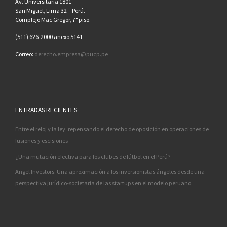
Av. Universitaria 1801
San Miguel, Lima 32 – Perú.
Complejo Mac Gregor, 7° piso.
(511) 626-2000 anexo 5141
Correo:
derecho.empresa@pucp.pe
ENTRADAS RECIENTES
Entre el reloj y la ley: repensando el derecho de oposición en operaciones de
fusiones y escisiones
¿Una mutación efectiva para los clubes de fútbol en el Perú?
Angel Investors: Una aproximación a los inversionistas ángeles desde una
perspectiva jurídico-societaria de las startups en el modelo peruano