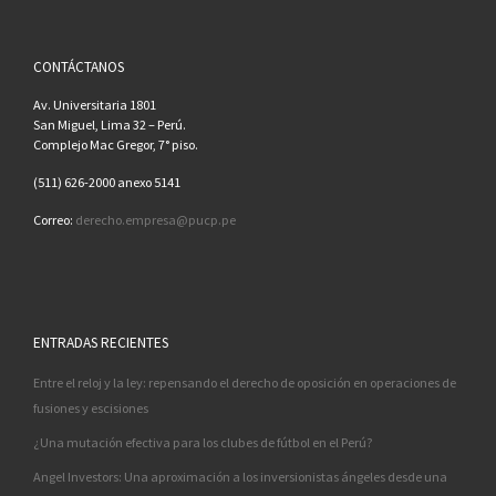
CONTÁCTANOS
Av. Universitaria 1801
San Miguel, Lima 32 – Perú.
Complejo Mac Gregor, 7° piso.
(511) 626-2000 anexo 5141
Correo:
derecho.empresa@pucp.pe
ENTRADAS RECIENTES
Entre el reloj y la ley: repensando el derecho de oposición en operaciones de
fusiones y escisiones
¿Una mutación efectiva para los clubes de fútbol en el Perú?
Angel Investors: Una aproximación a los inversionistas ángeles desde una