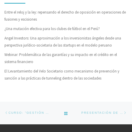
Entre el reloj y la ley: repensando el derecho de oposición en operaciones de
fusiones y escisiones
¿Una mutación efectiva para los clubes de fútbol en el Perú?
Angel Investors: Una aproximación a los inversionistas ángeles desde una
perspectiva jurídico-societaria de las startups en el modelo peruano
Webinar: Problemática de las garantías y su impacto en el crédito en el
sistema financiero
El Levantamiento del Velo Societario como mecanismo de prevención y
sanción a las prácticas de tunneling dentro de las sociedades
Navegador de artículos
Previous post
Ne
BACK TO POST LIST
CURSO: “GESTIÓN DE RIESGOS NO CONVENCIONALES Y EL ROL DE LAS GERENCIAS LEGALES”
PRESENTACIÓN DE LIBRO: “ECONOMÍA Y CONSTITUCIÓN: LAS LIBERTADES ECONÓMICAS EN LA JURISPRUDENCIA DEL TRIBUNAL CONSTITUCIONAL”