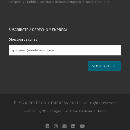
perspectiva jurídico-societaria de las startups en el modelo peruano
SUSCRÍBETE A DERECHO Y EMPRESA
Dirección de correo
Dirección
de
correo
© 2026
DERECHO Y EMPRESA PUCP
– All rights reserved
Powered by
– Designed with the
Customizr theme