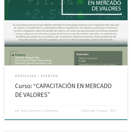
Los invitamos al curso “CAPACITACIÓN EN MERCADO DE VALORES”
organizado por la Maestría de Derecho Bancario y Financiero , a iniciarse el
26 de Mayo.
DESTACADA
EVENTOS
Curso: “CAPACITACIÓN EN MERCADO
DE VALORES”
por
Área Derecho y Empresa
Publicado
9 mayo, 2017