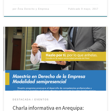
por
Área Derecho y Empresa
Publicado
9 mayo, 2017
Los invitamos a participar de la charla informativa de la Maestría en
Derecho Empresa modalidad semipresencial en el departamento de
Arequipa a realizarse el 11 de Mayo. Ingreso libre previa inscripción en el
siguiente enlace.
DESTACADA
EVENTOS
Charla informativa en Arequipa: