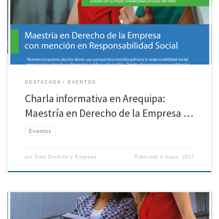
departamento de Arequipa a realizarse el 11 de Mayo. Ingreso libre previa
inscripción en el siguiente enlace.
DESTACADA
EVENTOS
Charla informativa en Arequipa:
Maestría en Derecho de la Empresa …
Eventos
por
Área Derecho y Empresa
Publicado
9 mayo, 2017