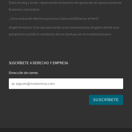
Entre el reloj y la ley: repensando el derecho de oposición en operaciones de
fusiones y escisiones
¿Una mutación efectiva para los clubes de fútbol en el Perú?
Angel Investors: Una aproximación a los inversionistas ángeles desde una
perspectiva jurídico-societaria de las startups en el modelo peruano
SUSCRÍBETE A DERECHO Y EMPRESA
Dirección de correo
Dirección
de
correo