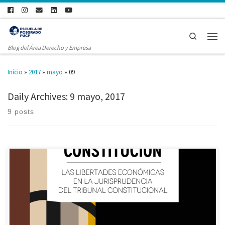
Search
Blog del Área Derecho y Empresa
Inicio
»
2017
»
mayo
»
09
Daily Archives:
9 mayo, 2017
9 posts
Los invitamos a la presentación del libro “ECONOMÍA Y CONSTITUCIÓN:
LAS LIBERTADES ECONÓMICAS EN LA JURISPRUDENCIA DEL TRIBUNAL
CONSTITUCIONAL” organizado por la Maestría de Derecho de la Empresa y