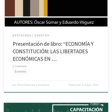
la asociación civil THĒMIS, a realizarse el 17 de Mayo.
DESTACADA
EVENTOS
Presentación de libro: “ECONOMÍA Y
CONSTITUCIÓN: LAS LIBERTADES
ECONÓMICAS EN …
1 comment
Eventos
por
Área Derecho y Empresa
Publicado
9 mayo, 2017