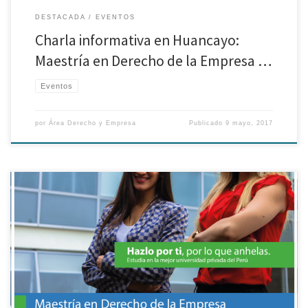
DESTACADA
EVENTOS
Charla informativa en Huancayo:
Maestría en Derecho de la Empresa …
Eventos
por
Área Derecho y Empresa
Publicado
9 mayo, 2017
Los invitamos a participar de la charla informativa de la Maestría en
Derecho Empresa con mención en Responsabilidad Social en el provincia
de Huancayo a realizarse el 18 de Mayo. Ingreso libre previa inscripción en
el siguiente enlace.