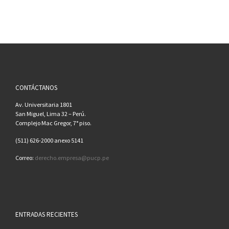
CONTÁCTANOS
Av. Universitaria 1801
San Miguel, Lima 32 – Perú.
Complejo Mac Gregor, 7° piso.
(511) 626-2000 anexo 5141
Correo:
derecho.empresa@pucp.pe
ENTRADAS RECIENTES