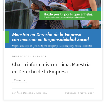
Los invitamos a participar de la charla informativa de la Maestría en
Derecho Empresa con mención en Responsabilidad Social en Lima a
realizarse el 1 de Junio. Ingreso libre previa inscripción en el siguiente
enlace.
DESTACADA
EVENTOS
Charla informativa en Lima: Maestría
en Derecho de la Empresa …
Eventos
por
Área Derecho y Empresa
Publicado
9 mayo, 2017