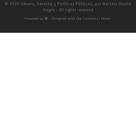
© 2026
Género, Derecho y Políticas Públicas, por Marcela Huaita
Alegre
– All rights reserved
Powered by
– Designed with the
Customizr theme