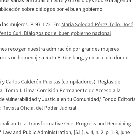
amos varias entradas en este y otros blogs sobre la agenda
ublicación sobre diálogos por el buen gobierno:
 las mujeres. P. 97-122. En:
María Soledad Pérez Tello, José
ento Curi. Diálogos por el buen gobierno nacional
nes recogen nuestra admiración por grandes mujeres
icimos un homenaje a Ruth B. Ginsburg, y un artículo donde
di y Carlos Calderón Puertas (compiladores). Reglas de
icia. Tomo I. Lima: Comisión Permanente de Acceso a la
de Vulnerabilidad y Justicia en tu Comunidad/ Fondo Editoria
:
Revista Oficial del Poder Judicial
ionalism to a Transformative One, Progress and Remaining
 Law and Public Administration, [S.l.], v. 4, n. 2, p. 1-9, june