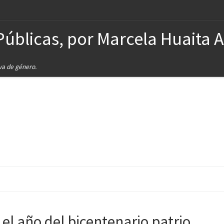
Públicas, por Marcela Huaita 
iva de género.
el año del bicentenario patrio