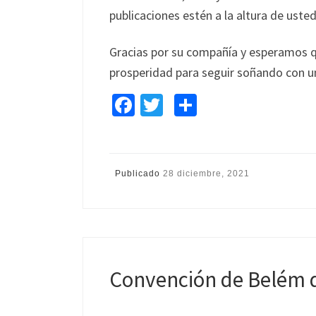
publicaciones estén a la altura de ust
Gracias por su compañía y esperamos 
prosperidad para seguir soñando con u
Fa
T
C
ce
wi
o
b
tt
m
o
er
p
Publicado
28 diciembre, 2021
o
ar
k
tir
Convención de Belém d