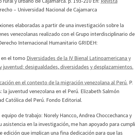
 rural y urbano de Cajamarca. p. 193-210 En:
Revista
erecho – Universidad Nacional de Cajamarca
xiones elaboradas a partir de una investigación sobre la
nes venezolanas realizado con el Grupo interdisciplinario de
Derecho Internacional Humanitario GRIDEH:
 en el tomo
Diversidades de la IV Bienal Latinoamericana y
 y juventud: desigualdades, diversidades y desplazamientos.
ficación en el contexto de la migración venezolana al Perú.
P.
: la juventud venezolana en el Perú. Elizabeth Salmón
d Católica del Perú. Fondo Editorial.
mi equipo de trabajo: Norely Hancco, Andrea Choccechanca y
 asistencia en la investigación, me han apoyado para cumpli
e edición que implican una fina dedicación para que las