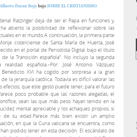
 Alberto Duran Rojo
bajo
SOBRE EL CRISTIANISMO
denal Ratzinger deja de ser el Papa en funciones y,
ha abierto la posibilidad de reflexionar sobre las
actuales en el mundo.A continuación, la primera parte
 Monje cisterciense de Santa María de Huerta, José
ido en el portal de Periodista Digital bajo el título
al de la Transición española”. No incluyo la segunda
 realidad española.–Por: José Antonio Vázquez
Benedicto XVI ha cogido por sorpresa a la gran
 la jerarquía católica. Todavía es difícil valorar las
s efectos, que este gesto puede tener, para el futuro
 Parece poco probable que las razones alegadas, el
pontífice, sean las que más peso hayan tenido en la
ucidez mental apreciable y los achaques propios, si
 de su edad.Parece más bien existir un amplio
uación, en que la Curia vaticana se encuentra, como
han podido tener en esta decisión. El escándalo de