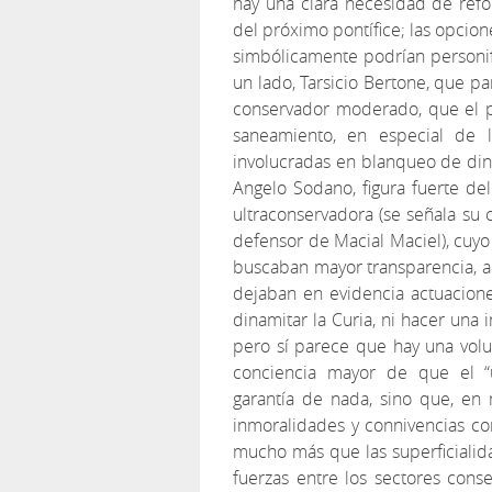
hay una clara necesidad de refo
del próximo pontífice; las opcio
simbólicamente podrían personif
un lado, Tarsicio Bertone, que p
conservador moderado, que el po
saneamiento, en especial de l
involucradas en blanqueo de diner
Angelo Sodano, figura fuerte del
ultraconservadora (se señala su 
defensor de Macial Maciel), cuyo
buscaban mayor transparencia, a
dejaban en evidencia actuacion
dinamitar la Curia, ni hacer una 
pero sí parece que hay una vol
conciencia mayor de que el “u
garantía de nada, sino que, en
inmoralidades y connivencias con 
mucho más que las superficialida
fuerzas entre los sectores co