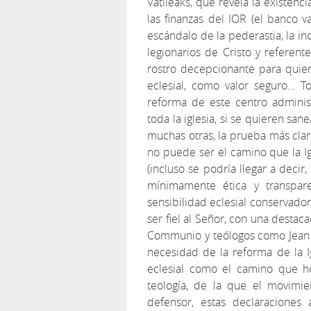
Vatileaks, que revela la existen
las finanzas del IOR (el banco 
escándalo de la pederastia, la in
legionarios de Cristo y referent
rostro decepcionante para quien
eclesial, como valor seguro… T
reforma de este centro administ
toda la iglesia, si se quieren san
muchas otras, la prueba más cla
no puede ser el camino que la Igl
(incluso se podría llegar a decir,
mínimamente ética y transpare
sensibilidad eclesial conservado
ser fiel al Señor, con una destaca
Communio y teólogos como Jean D
necesidad de la reforma de la Ig
eclesial como el camino que ho
teología, de la que el movimi
defensor, estas declaraciones