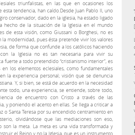
esiales triunfalistas, en las que en ocasiones los
 esta tendencia, han caído.Desde Juan Pablo II, uno
giro conservador, dado en la iglesia, ha estado ligado
ha hecho de la situación de la Iglesia en el mundo
es de esta visión, como Giussani o Borghesi, no es
en la modernidad, pues ésta pretende vivir los valores
lesia, de forma que confunde a los católicos haciendo
con la Iglesia no es tan necesaria para vivir su
ca fuerte a todo pretendido “cristianismo interior”, es
 en los elementos eclesiales, como fundamentales
s en la experiencia personal; visión que se denuncia
tiana. Y, si bien, se está de acuerdo en la necesidad
ante todo, una experiencia, se entiende, sobre todo,
encia de encuentro con Cristo a través de las
a, y poniendo el acento en ellas. Se llega a criticar a
uz o Santa Teresa por su encendido centramiento en
sterio, olvidándose que las mediaciones son eso,
o son la meta. La meta es una vida transformada y
truir el Reino y no la Iglesia, que es un instrumento