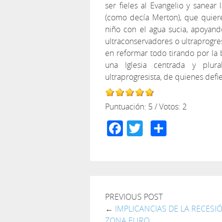
ser fieles al Evangelio y sanear 
(como decía Merton), que quieren
niño con el agua sucia, apoyand
ultraconservadores o ultraprogres
en reformar todo tirando por la b
una Iglesia centrada y plural
ultraprogresista, de quienes defi
Puntuación:
5
/ Votos:
2
Facebook
Twitter
Compar
PREVIOUS POST
←
IMPLICANCIAS DE LA RECESI
ZONA EURO