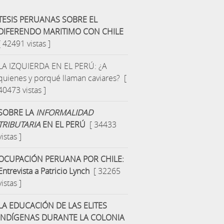
TESIS PERUANAS SOBRE EL
DIFERENDO MARITIMO CON CHILE
[ 42491 vistas ]
LA IZQUIERDA EN EL PERÚ: ¿A
quienes y porqué llaman caviares?
[
40473 vistas ]
SOBRE LA
INFORMALIDAD
TRIBUTARIA
EN EL PERÚ
[ 34433
vistas ]
OCUPACIÓN PERUANA POR CHILE:
Entrevista a Patricio Lynch
[ 32265
vistas ]
LA EDUCACIÓN DE LAS ELITES
INDÍGENAS DURANTE LA COLONIA