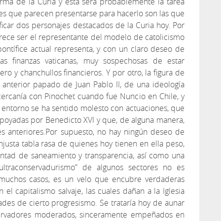
rma de la Curia y ésta será probablemente la tarea
nes que parecen presentarse para hacerlo son las que
icar dos personajes destacados de la Curia hoy. Por
arece ser el representante del modelo de catolicismo
ntífice actual representa, y con un claro deseo de
as finanzas vaticanas, muy sospechosas de estar
o y chanchullos financieros. Y por otro, la figura de
 anterior papado de Juan Pablo II, de una ideología
cercanía con Pinochet cuando fue Nuncio en Chile, y
 entorno se ha sentido molesto con actuaciones, que
poyadas por Benedicto XVI y que, de alguna manera,
es anteriores.Por supuesto, no hay ningún deseo de
injusta tabla rasa de quienes hoy tienen en ella peso,
untad de saneamiento y transparencia, así como una
ltraconservadurismo” de algunos sectores no es
 muchos casos, es un velo que encubre verdaderas
el capitalismo salvaje, las cuales dañan a la Iglesia
des de cierto progresismo. Se trataría hoy de aunar
nservadores moderados, sinceramente empeñados en