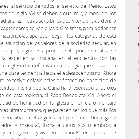
es, al servicio de todos, al servicio del Reino. Estos
icos del siglo XVI se deben a que, muy a menudo, los
dad analizan otras sensibilidades y tendencias dentro
r captar cómo se ven ellas a sí mismas, para poder ser
o haciéndolas aparecer, según las categorías de esta
e asunción de los valores de la sociedad secular, en
anos, que, según esta postura, sólo pueden realizarse
la experiencia cristiana, en el encuentro con las
 la Iglesia.En definitiva, una teología que sin caer en
e una clara tendencia hacia el eclesiocentrismo. Ahora
te excesivo énfasis eclesiocéntrico no ha venido de
 realidad misma que la Curia ha presentado a los ojos
e de esta teología, el Papa Benedicto XVI. Ahora el
sidad de humildad en la iglesia en un claro mensaje
más ultramontanos, que parecen ser los que más líos
lo señalaba en el ángelus del penúltimo Domingo al
 madre y maestra”, llama a todos sus miembros a
o y del egoísmo y vivir en el amor.Parece, pues, que