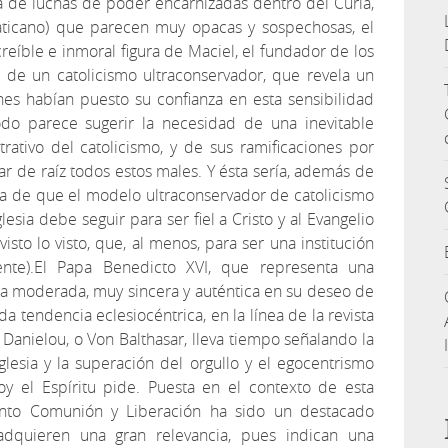
cia de luchas de poder encarnizadas dentro del Curia,
vaticano) que parecen muy opacas y sospechosas, el
creíble e inmoral figura de Maciel, el fundador de los
e de un catolicismo ultraconservador, que revela un
es habían puesto su confianza en esta sensibilidad
odo parece sugerir la necesidad de una inevitable
rativo del catolicismo, y de sus ramificaciones por
ear de raíz todos estos males. Y ésta sería, además de
ra de que el modelo ultraconservador de catolicismo
esia debe seguir para ser fiel a Cristo y al Evangelio
 visto lo visto, que, al menos, para ser una institución
nte).El Papa Benedicto XVI, que representa una
ra moderada, muy sincera y auténtica en su deseo de
da tendencia eclesiocéntrica, en la línea de la revista
anielou, o Von Balthasar, lleva tiempo señalando la
lesia y la superación del orgullo y el egocentrismo
y el Espíritu pide. Puesta en el contexto de esta
ento Comunión y Liberación ha sido un destacado
 adquieren una gran relevancia, pues indican una