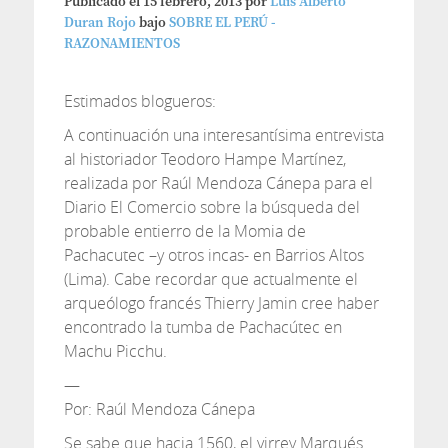
Publicado el
15 febrero, 2013
por
Luis Alberto
Duran Rojo
bajo
SOBRE EL PERÚ -
RAZONAMIENTOS
Estimados blogueros:
A continuación una interesantísima entrevista
al historiador Teodoro Hampe Martínez,
realizada por Raúl Mendoza Cánepa para el
Diario El Comercio sobre la búsqueda del
probable entierro de la Momia de
Pachacutec –y otros incas- en Barrios Altos
(Lima). Cabe recordar que actualmente el
arqueólogo francés Thierry Jamin cree haber
encontrado la tumba de Pachacútec en
Machu Picchu.
—
Por: Raúl Mendoza Cánepa
Se sabe que hacia 1560, el virrey Marqués