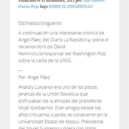
Publicado el
31 diciembre, 2011
por
Luis Alberto
Duran Rojo
bajo
SOBRE EL DESARROLLO
Estimados blogueros:
A continuación una interesante crónica de
Ángel Páez, del Diario La República, sobre el
reciente libro de David
Remnick,corresponsal del Washington Post
sobre la caída de la URSS.
—
Por: Ángel Páez
Anatoly Lukyanov era uno de los pocos
jerarcas de la Unión Soviética que
disfrutaban de la amistad del presidente
Mijaíl Gorbachov. Eran amigos desde los
años cincuenta, cuando se conocieron en la
Universidad Estatal de Moscú. Presidente
del Soviet Supremo y poeta con libros