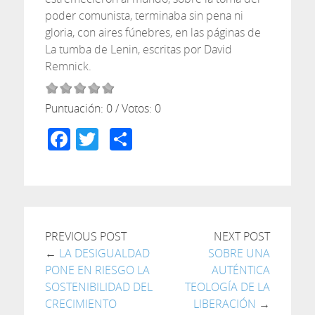
poder comunista, terminaba sin pena ni
gloria, con aires fúnebres, en las páginas de
La tumba de Lenin, escritas por David
Remnick.
Puntuación:
0
/ Votos:
0
Facebook
Twitter
Compartir
PREVIOUS POST
NEXT POST
←
LA DESIGUALDAD
SOBRE UNA
PONE EN RIESGO LA
AUTÉNTICA
SOSTENIBILIDAD DEL
TEOLOGÍA DE LA
CRECIMIENTO
LIBERACIÓN
→