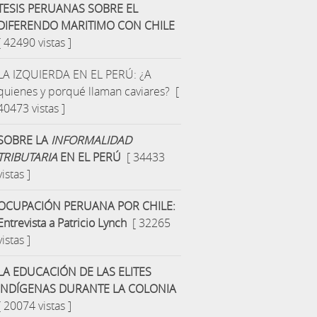
TESIS PERUANAS SOBRE EL
DIFERENDO MARITIMO CON CHILE
[ 42490 vistas ]
LA IZQUIERDA EN EL PERÚ: ¿A
quienes y porqué llaman caviares?
[
40473 vistas ]
SOBRE LA
INFORMALIDAD
TRIBUTARIA
EN EL PERÚ
[ 34433
vistas ]
OCUPACIÓN PERUANA POR CHILE:
Entrevista a Patricio Lynch
[ 32265
vistas ]
LA EDUCACIÓN DE LAS ELITES
INDÍGENAS DURANTE LA COLONIA
[ 20074 vistas ]