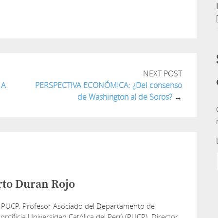
tir
NEXT POST
 A
PERSPECTIVA ECONÓMICA: ¿Del consenso
de Washington al de Soros?
→
rto Duran Rojo
 PUCP. Profesor Asociado del Departamento de
ontificia Universidad Católica del Perú (PUCP). Director