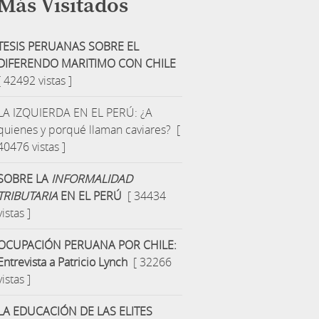
Más Visitados
TESIS PERUANAS SOBRE EL
DIFERENDO MARITIMO CON CHILE
[ 42492 vistas ]
LA IZQUIERDA EN EL PERÚ: ¿A
quienes y porqué llaman caviares?
[
40476 vistas ]
SOBRE LA
INFORMALIDAD
TRIBUTARIA
EN EL PERÚ
[ 34434
vistas ]
OCUPACIÓN PERUANA POR CHILE:
Entrevista a Patricio Lynch
[ 32266
vistas ]
LA EDUCACIÓN DE LAS ELITES