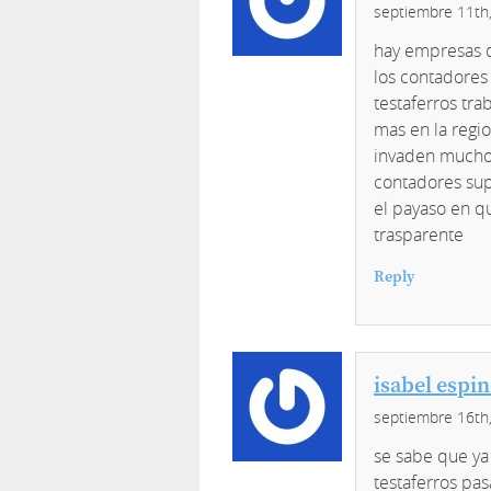
septiembre 11th
hay empresas q
los contadores
testaferros tr
mas en la regi
invaden muchos
contadores su
el payaso en q
trasparente
Reply
isabel espi
septiembre 16th
se sabe que ya 
testaferros pa