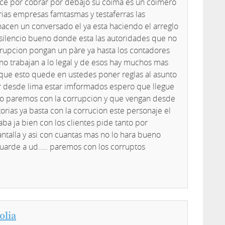
ace por cobrar por debajo su coima es un coimero
rias empresas famtasmas y testaferras las
acen un conversado el ya esta haciendo el arreglo
 silencio bueno donde esta las autoridades que no
orrupcion pongan un pàre ya hasta los contadores
no trabajan a lo legal y de esos hay muchos mas
ue esto quede en ustedes poner reglas al asunto
 desde lima estar imformados espero que llegue
o paremos con la corrupcion y que vengan desde
torias ya basta con la corrucion este personaje el
raba ja bien con los clientes pide tanto por
ntalla y asi con cuantas mas no lo hara bueno
 guarde a ud….. paremos con los corruptos
olia