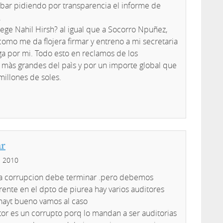
ar pidiendo por transparencia el informe de
.
tege Nahil Hirsh? al igual que a Socorro Npuñez,
omo me da flojera firmar y entreno a mi secretaria
ga por mi. Todo esto en reclamos de los
 màs grandes del paìs y por un importe global que
millones de soles.
ar
, 2010
a corrupcion debe terminar .pero debemos
rente en el dpto de piurea hay varios auditores
 hayt bueno vamos al caso
tor es un corrupto porq lo mandan a ser auditorias