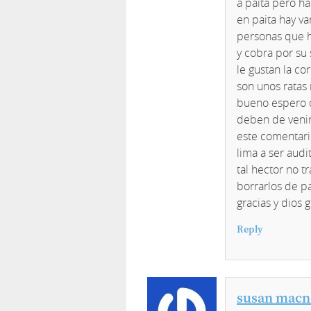
a paita pero h
en paita hay va
personas que h
y cobra por su
le gustan la c
son unos ratas 
bueno espero q
deben de venir
este comentari
lima a ser audi
tal hector no t
borrarlos de pa
gracias y dios
Reply
susan macn