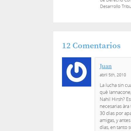
Desarrollo Tribu
12
Comentarios
Juan
abril 5th, 2010
La lucha sin cu
què Iannacone, 
Nahil Hirsh? Es
necesarias àra
30 dìas por apa
amigas, y ante
dìas, en tanto 