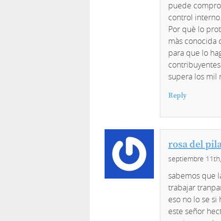
puede comprob
control interno
Por què lo pro
màs conocida c
para que lo ha
contribuyentes
supera los mil 
Reply
rosa del pil
septiembre 11th
sabemos que l
trabajar tranpa
eso no lo se si
este señor hec