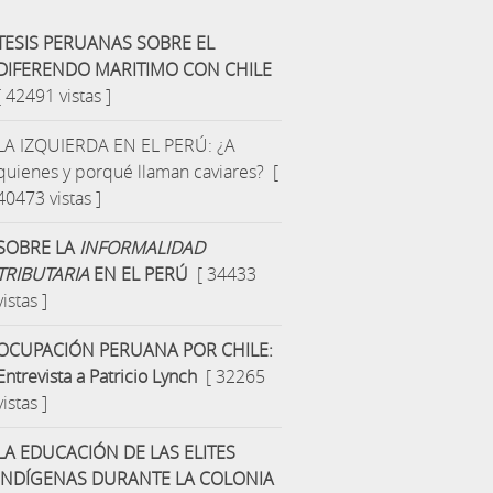
TESIS PERUANAS SOBRE EL
DIFERENDO MARITIMO CON CHILE
[ 42491 vistas ]
LA IZQUIERDA EN EL PERÚ: ¿A
quienes y porqué llaman caviares?
[
40473 vistas ]
SOBRE LA
INFORMALIDAD
TRIBUTARIA
EN EL PERÚ
[ 34433
vistas ]
OCUPACIÓN PERUANA POR CHILE:
Entrevista a Patricio Lynch
[ 32265
vistas ]
LA EDUCACIÓN DE LAS ELITES
INDÍGENAS DURANTE LA COLONIA